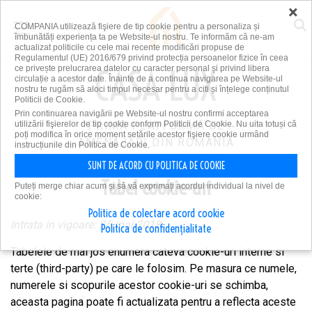
×
COMPANIA utilizează fişiere de tip cookie pentru a personaliza și
îmbunătăți experiența ta pe Website-ul nostru. Te informăm că ne-am
actualizat politicile cu cele mai recente modificări propuse de
Regulamentul (UE) 2016/679 privind protecția persoanelor fizice în ceea
ce privește prelucrarea datelor cu caracter personal și privind libera
circulație a acestor date. Înainte de a continua navigarea pe Website-ul
nostru te rugăm să aloci timpul necesar pentru a citi și înțelege conținutul
Politicii de Cookie.
Prin continuarea navigării pe Website-ul nostru confirmi acceptarea
utilizării fişierelor de tip cookie conform Politicii de Cookie. Nu uita totuși că
PRIMA PLATFORMĂ DE
poți modifica în orice moment setările acestor fişiere cookie urmând
AMENAJĂRI DIN ROMÂNIA
instrucțiunile din Politica de Cookie.
SUNT DE ACORD CU POLITICA DE COOKIE
Tabel cookie-uri
Puteți merge chiar acum și să vă exprimați acordul individual la nivel de
cookie:
Politica de colectare acord cookie
Intrata in vigoare: 25 mai 2018.
Politica de confidențialitate
Tabelele de mai jos enumera cateva cookie-uri interne si
terte (third-party) pe care le folosim. Pe masura ce numele,
numerele si scopurile acestor cookie-uri se schimba,
aceasta pagina poate fi actualizata pentru a reflecta aceste