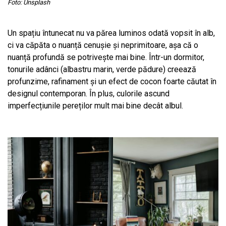
Foto: Unsplash
Un spațiu întunecat nu va părea luminos odată vopsit în alb,
ci va căpăta o nuanță cenușie și neprimitoare, așa că o
nuanță profundă se potrivește mai bine. Într-un dormitor,
tonurile adânci (albastru marin, verde pădure) creează
profunzime, rafinament și un efect de cocon foarte căutat în
designul contemporan. În plus, culorile ascund
imperfecțiunile pereților mult mai bine decât albul.