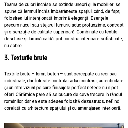
Teama de culori închise se extinde uneori și la mobilier: se
spune că lemnul închis îmbătrânește spațiul, când, de fapt,
folosirea lui intenționată imprimă eleganță. Esențele
precum nucul sau stejarul fumuriu aduc profunzime, contrast
și o senzație de calitate superioară. Combinate cu textile
deschise și lumină caldă, pot construi interioare sofisticate,
nu sobre.
3. Texturile brute
Textrile brute – lemn, beton – sunt percepute ca reci sau
industriale, dar folosite controlat aduc contrast, autenticitate
și un ritm vizual pe care finisajele perfect netede nu îl pot
oferi. Cărămida pare să se bucure de ceva trecere în rândul
românilor, dar ea este adesea folosită dezastruos, nefiind
corelată cu arhitectura spațiului și cu amenajarea interioară.