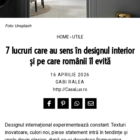
Foto: Unsplash
HOME
›
UTILE
7 lucruri care au sens în designul interior
și pe care românii îl evită
16 APRILIE 2026
GABI RALEA
http://CasaLux.ro
Designul internațional experimentează constant. Texturi
inovatoare, culori noi, piese statement intră în tendințe și
unele devin clasice, după ce-și dovedesc frumusețea,