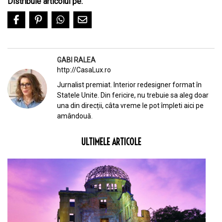
Distribuie articolul pe:
GABI RALEA
http://CasaLux.ro
Jurnalist premiat. Interior redesigner format în
Statele Unite. Din fericire, nu trebuie sa aleg doar
una din direcții, câta vreme le pot împleti aici pe
amândouă.
ULTIMELE ARTICOLE