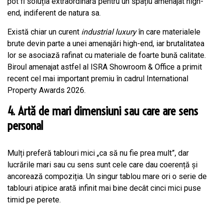
pot fi soluția extraordinară pentru un spațiu amenajat high-
end, indiferent de natura sa.
Există chiar un curent
industrial luxury
în care materialele
brute devin parte a unei amenajări high-end, iar brutalitatea
lor se asociază rafinat cu materiale de foarte bună calitate.
Biroul amenajat astfel al ISRA Showroom & Office a primit
recent cel mai important premiu în cadrul International
Property Awards 2026.
4. Artă de mari dimensiuni sau care are sens
personal
Mulți preferă tablouri mici „ca să nu fie prea mult”, dar
lucrările mari sau cu sens sunt cele care dau coerență și
ancorează compoziția. Un singur tablou mare ori o serie de
tablouri atipice arată infinit mai bine decât cinci mici puse
timid pe perete.