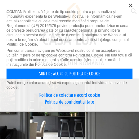
×
COMPANIA utilizează fişiere de tip cookie pentru a personaliza și
îmbunătăți experiența ta pe Website-ul nostru. Te informăm că ne-am
actualizat politicile cu cele mai recente modificări propuse de
Regulamentul (UE) 2016/679 privind protecția persoanelor fizice în ceea
ce privește prelucrarea datelor cu caracter personal și privind libera
circulație a acestor date. Înainte de a continua navigarea pe Website-ul
nostru te rugăm să aloci timpul necesar pentru a citi și înțelege conținutul
Politicii de Cookie.
Prin continuarea navigării pe Website-ul nostru confirmi acceptarea
utilizării fişierelor de tip cookie conform Politicii de Cookie. Nu uita totuși că
PRIMA PLATFORMĂ DE
poți modifica în orice moment setările acestor fişiere cookie urmând
AMENAJĂRI DIN ROMÂNIA
instrucțiunile din Politica de Cookie.
SUNT DE ACORD CU POLITICA DE COOKIE
Puteți merge chiar acum și să vă exprimați acordul individual la nivel de
cookie:
Politica de colectare acord cookie
Politica de confidențialitate