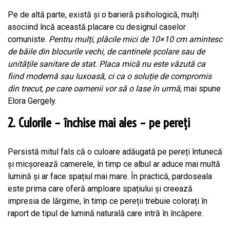
Pe de altă parte, există și o barieră psihologică, mulți
asociind încă această placare cu designul caselor
comuniste.
Pentru mulți, plăcile mici de 10×10 cm amintesc
de băile din blocurile vechi, de cantinele școlare sau de
unitățile sanitare de stat. Placa mică nu este văzută ca
fiind modernă sau luxoasă, ci ca o soluție de compromis
din trecut, pe care oamenii vor să o lase în urmă
, mai spune
Elora Gergely.
2. Culorile – închise mai ales – pe pereți
Persistă mitul fals că o culoare adăugată pe pereți întunecă
și micșorează camerele, în timp ce albul ar aduce mai multă
lumină și ar face spațiul mai mare. În practică, pardoseala
este prima care oferă amploare spațiului și creează
impresia de lărgime, în timp ce pereții trebuie colorați în
raport de tipul de lumină naturală care intră în încăpere.