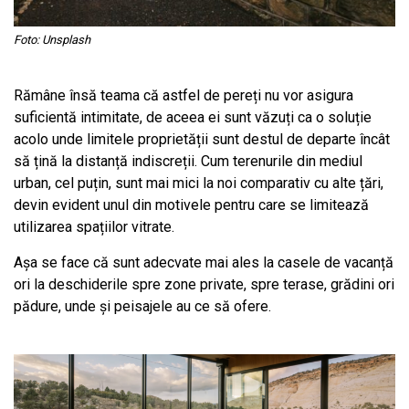
Foto: Unsplash
Rămâne însă teama că astfel de pereți nu vor asigura
suficientă intimitate, de aceea ei sunt văzuți ca o soluție
acolo unde limitele proprietății sunt destul de departe încât
să țină la distanță indiscreții. Cum terenurile din mediul
urban, cel puțin, sunt mai mici la noi comparativ cu alte țări,
devin evident unul din motivele pentru care se limitează
utilizarea spațiilor vitrate.
Așa se face că sunt adecvate mai ales la casele de vacanță
ori la deschiderile spre zone private, spre terase, grădini ori
pădure, unde și peisajele au ce să ofere.