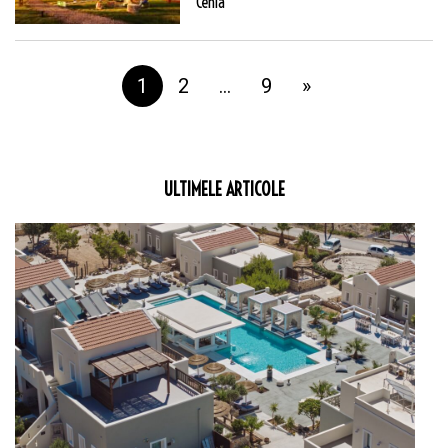
Cehia
1
2
…
9
»
ULTIMELE ARTICOLE