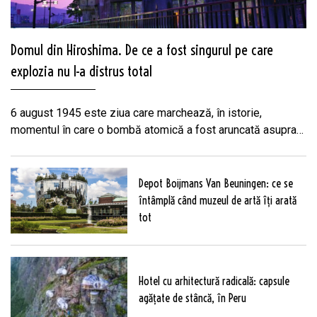
Domul din Hiroshima. De ce a fost singurul pe care
explozia nu l-a distrus total
6 august 1945 este ziua care marchează, în istorie,
momentul în care o bombă atomică a fost aruncată asupra
orașului japonez Hiroshima.140.000 de oameni au murit, iar
orașul a fost distrus total. Paradoxal, o singură clădire a
rămas parțial în picioare, printr-un cumul interesant de
Depot Boijmans Van Beuningen: ce se
factori, deși se afla în…
întâmplă când muzeul de artă îți arată
tot
Hotel cu arhitectură radicală: capsule
agățate de stâncă, în Peru