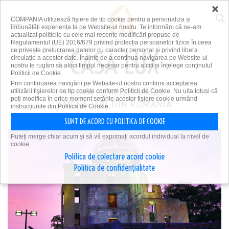
×
COMPANIA utilizează fişiere de tip cookie pentru a personaliza și
îmbunătăți experiența ta pe Website-ul nostru. Te informăm că ne-am
actualizat politicile cu cele mai recente modificări propuse de
Regulamentul (UE) 2016/679 privind protecția persoanelor fizice în ceea
ce privește prelucrarea datelor cu caracter personal și privind libera
circulație a acestor date. Înainte de a continua navigarea pe Website-ul
nostru te rugăm să aloci timpul necesar pentru a citi și înțelege conținutul
Politicii de Cookie.
Prin continuarea navigării pe Website-ul nostru confirmi acceptarea
utilizării fişierelor de tip cookie conform Politicii de Cookie. Nu uita totuși că
PRIMA PLATFORMĂ DE
poți modifica în orice moment setările acestor fişiere cookie urmând
AMENAJĂRI DIN ROMÂNIA
instrucțiunile din Politica de Cookie.
SUNT DE ACORD CU POLITICA DE COOKIE
Puteți merge chiar acum și să vă exprimați acordul individual la nivel de
cookie:
Politica de colectare acord cookie
Politica de confidențialitate