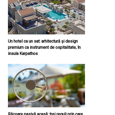
Un hotel ca un sat: arhitectură și design
premium ca instrument de ospitalitate, în
insula Karpathos
Răcoare pasivă acasă: trei reguli prin care