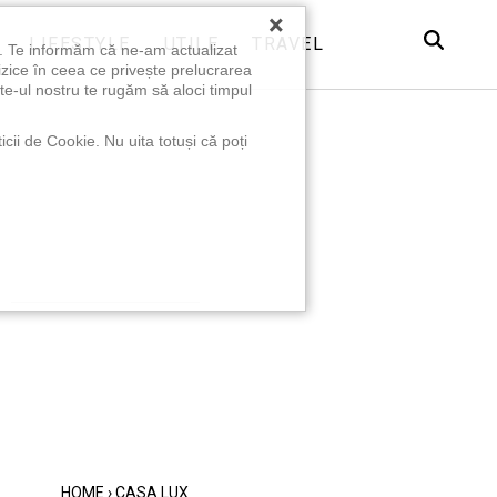
×
LIFESTYLE
UTILE
TRAVEL
u. Te informăm că ne-am actualizat
izice în ceea ce privește prelucrarea
te-ul nostru te rugăm să aloci timpul
icii de Cookie. Nu uita totuși că poți
HOME
›
CASA LUX