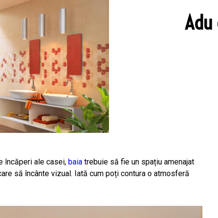
Adu 
e încăperi ale casei,
baia
trebuie să fie un spațiu amenajat
 care să încânte vizual. Iată cum poți contura o atmosferă