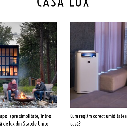
CASA LUX
apoi spre simplitate, într-o
Cum reglăm corect umiditatea
 de lux din Statele Unite
casă?