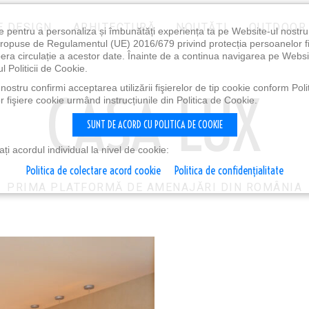
E DESIGN
ARHITECTURĂ
NOUTĂȚI
OUTDOOR
e pentru a personaliza și îmbunătăți experiența ta pe Website-ul nostr
i propuse de Regulamentul (UE) 2016/679 privind protecția persoanelor f
ibera circulație a acestor date. Înainte de a continua navigarea pe Websi
l Politicii de Cookie.
ostru confirmi acceptarea utilizării fişierelor de tip cookie conform Polit
 fişiere cookie urmând instrucțiunile din Politica de Cookie.
SUNT DE ACORD CU POLITICA DE COOKIE
i acordul individual la nivel de cookie:
Politica de colectare acord cookie
Politica de confidențialitate
PRIMA PLATFORMĂ DE AMENAJĂRI DIN ROMÂNIA