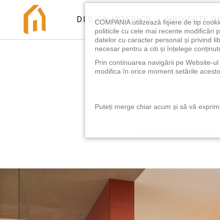
DESIGN INTERIOR
PROIECTE D
COMPANIA utilizează fişiere de tip cooki
politicile cu cele mai recente modificăr
datelor cu caracter personal și privind l
necesar pentru a citi și înțelege conținutu
Prin continuarea navigării pe Website-ul n
modifica în orice moment setările acestor
Puteți merge chiar acum și să vă exprimaț