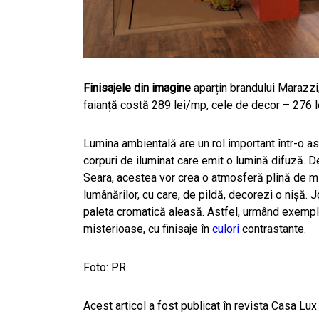
Finisajele din imagine
aparțin brandului Marazzi
faianță costă 289 lei/mp, cele de decor – 276 le
L
umina ambientală are un rol important într-o a
corpuri de iluminat care emit o lumină difuză. D
Seara, acestea vor crea o atmosferă plină de mist
lumânărilor, cu care, de pildă, decorezi o nișă. 
paleta cromatică aleasă. Astfel, urmând exempl
misterioase, cu finisaje în
culori
contrastante.
Foto: PR
Acest articol a fost publicat în revista Casa Lux