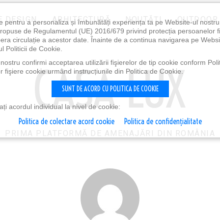
E DESIGN
ARHITECTURĂ
NOUTĂȚI
OUTDOOR
e pentru a personaliza și îmbunătăți experiența ta pe Website-ul nostr
i propuse de Regulamentul (UE) 2016/679 privind protecția persoanelor f
ibera circulație a acestor date. Înainte de a continua navigarea pe Websi
l Politicii de Cookie.
ostru confirmi acceptarea utilizării fişierelor de tip cookie conform Polit
 fişiere cookie urmând instrucțiunile din Politica de Cookie.
SUNT DE ACORD CU POLITICA DE COOKIE
i acordul individual la nivel de cookie:
Politica de colectare acord cookie
Politica de confidențialitate
PRIMA PLATFORMĂ DE AMENAJĂRI DIN ROMÂNIA