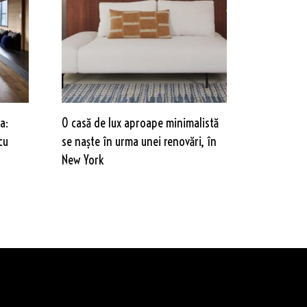
a:
O casă de lux aproape minimalistă
cu
se naște în urma unei renovări, în
New York