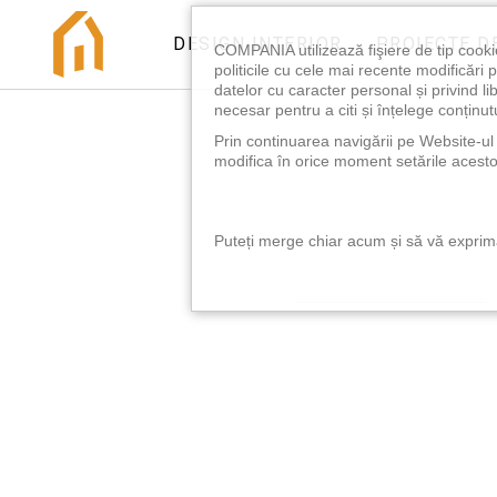
DESIGN INTERIOR
PROIECTE D
COMPANIA utilizează fişiere de tip cooki
politicile cu cele mai recente modificăr
datelor cu caracter personal și privind l
necesar pentru a citi și înțelege conținutu
Prin continuarea navigării pe Website-ul n
modifica în orice moment setările acestor
Puteți merge chiar acum și să vă exprimaț