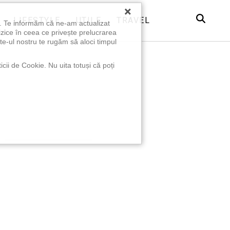
×
LIFESTYLE
UTILE
TRAVEL
u. Te informăm că ne-am actualizat
izice în ceea ce privește prelucrarea
te-ul nostru te rugăm să aloci timpul
icii de Cookie. Nu uita totuși că poți