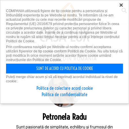
×
COMPANIA utilizează fişiere de tip cookie pentru a personaliza și
îmbunătăți experiența ta pe Website-ul nostru. Te informăm că ne-am
actualizat politicile cu cele mai recente modificări propuse de
Regulamentul (UE) 2016/679 privind protecția persoanelor fizice în ceea
ce privește prelucrarea datelor cu caracter personal și privind libera
circulație a acestor date. Înainte de a continua navigarea pe Website-ul
nostru te rugăm să aloci timpul necesar pentru a citi și înțelege conținutul
Politicii de Cookie.
Prin continuarea navigării pe Website-ul nostru confirmi acceptarea
utilizării fişierelor de tip cookie conform Politicii de Cookie. Nu uita totuși că
PRIMA PLATFORMĂ DE
poți modifica în orice moment setările acestor fişiere cookie urmând
AMENAJĂRI DIN ROMÂNIA
instrucțiunile din Politica de Cookie.
SUNT DE ACORD CU POLITICA DE COOKIE
Puteți merge chiar acum și să vă exprimați acordul individual la nivel de
cookie:
Politica de colectare acord cookie
Politica de confidențialitate
Petronela Radu
Sunt pasionată de simplitate, echilibru și frumosul din