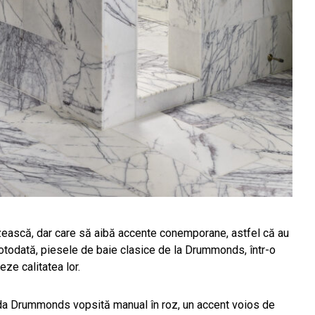
lezească, dar care să aibă accente conemporane, astfel că au
 totodată, piesele de baie clasice de la Drummonds, într-o
ze calitatea lor.
cada Drummonds vopsită manual în roz, un accent voios de