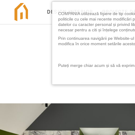
DESIGN INTERIOR
PROIECTE D
COMPANIA utilizează fişiere de tip cooki
politicile cu cele mai recente modificăr
datelor cu caracter personal și privind l
necesar pentru a citi și înțelege conținutu
Prin continuarea navigării pe Website-ul n
modifica în orice moment setările acestor
Puteți merge chiar acum și să vă exprimaț