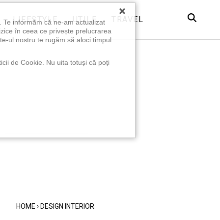
×
LIFESTYLE
UTILE
TRAVEL
u. Te informăm că ne-am actualizat
izice în ceea ce privește prelucrarea
te-ul nostru te rugăm să aloci timpul
icii de Cookie. Nu uita totuși că poți
HOME
›
DESIGN INTERIOR