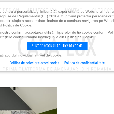
E DESIGN
ARHITECTURĂ
NOUTĂȚI
OUTDOOR
e pentru a personaliza și îmbunătăți experiența ta pe Website-ul nostr
i propuse de Regulamentul (UE) 2016/679 privind protecția persoanelor f
ibera circulație a acestor date. Înainte de a continua navigarea pe Websi
l Politicii de Cookie.
ostru confirmi acceptarea utilizării fişierelor de tip cookie conform Polit
 fişiere cookie urmând instrucțiunile din Politica de Cookie.
SUNT DE ACORD CU POLITICA DE COOKIE
i acordul individual la nivel de cookie:
Politica de colectare acord cookie
Politica de confidențialitate
PRIMA PLATFORMĂ DE AMENAJĂRI DIN ROMÂNIA