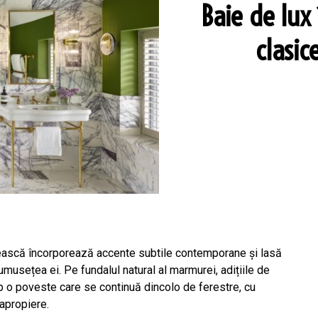
Baie de lux 
clasic
zească încorporează accente subtile contemporane și lasă
musețea ei. Pe fundalul natural al marmurei, adițiile de
cep o poveste care se continuă dincolo de ferestre, cu
 apropiere.