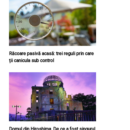
Răcoare pasivă acasă: trei reguli prin care
ții canicula sub control
Domul din Hiroshima. De ce a fost singurul