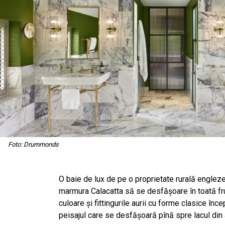
Foto: Drummonds
O baie de lux de pe o proprietate rurală engle
marmura Calacatta să se desfășoare în toată fru
culoare și fittingurile aurii cu forme clasice în
peisajul care se desfășoară pînă spre lacul din