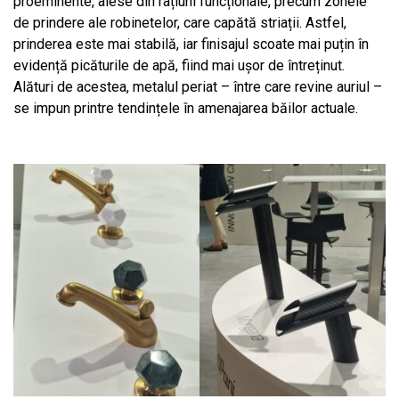
proeminente, alese din rațiuni funcționale, precum zonele
de prindere ale robinetelor, care capătă striații. Astfel,
prinderea este mai stabilă, iar finisajul scoate mai puțin în
evidență picăturile de apă, fiind mai ușor de întreținut.
Alături de acestea, metalul periat – între care revine auriul –
se impun printre tendințele în amenajarea băilor actuale.