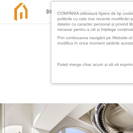
DESIGN INTERIOR
PROIECTE D
COMPANIA utilizează fişiere de tip cooki
politicile cu cele mai recente modificăr
datelor cu caracter personal și privind l
necesar pentru a citi și înțelege conținutu
Prin continuarea navigării pe Website-ul n
modifica în orice moment setările acestor
Puteți merge chiar acum și să vă exprimaț