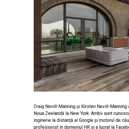
Craig Nevill-Manning și Kirsten Nevill-Manning
Noua Zeelandă la New York. Ambii sunt cunoscuț
inginerie la distanță al Google și motorul de că
profesionist în domeniul HR și a lucrat la Face