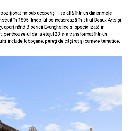
oziționat fix sub acoperiș – se află într-un din primele
nstruit în 1895. Imobilul se încadrează în stilul Beaux Arts și
y, aparținând Bisericii Evanghelice și specializată în
gat, penthouse-ul de la etajul 23 s-a transformat într-un
lți: include tobogane, pereți de cățărat și camere tematice.