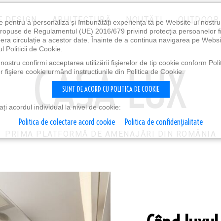
E DESIGN
ARHITECTURĂ
NOUTĂȚI
OUTDOOR
e pentru a personaliza și îmbunătăți experiența ta pe Website-ul nostr
i propuse de Regulamentul (UE) 2016/679 privind protecția persoanelor f
ibera circulație a acestor date. Înainte de a continua navigarea pe Websi
l Politicii de Cookie.
ostru confirmi acceptarea utilizării fişierelor de tip cookie conform Polit
 fişiere cookie urmând instrucțiunile din Politica de Cookie.
SUNT DE ACORD CU POLITICA DE COOKIE
i acordul individual la nivel de cookie:
Politica de colectare acord cookie
Politica de confidențialitate
PRIMA PLATFORMĂ DE AMENAJĂRI DIN ROMÂNIA