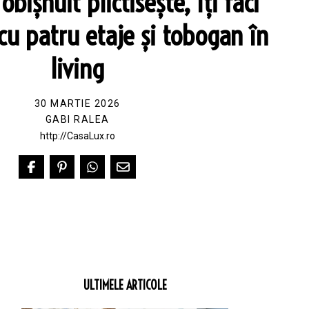
obișnuit plictisește, îți faci
u patru etaje și tobogan în
living
30 MARTIE 2026
GABI RALEA
http://CasaLux.ro
ULTIMELE ARTICOLE