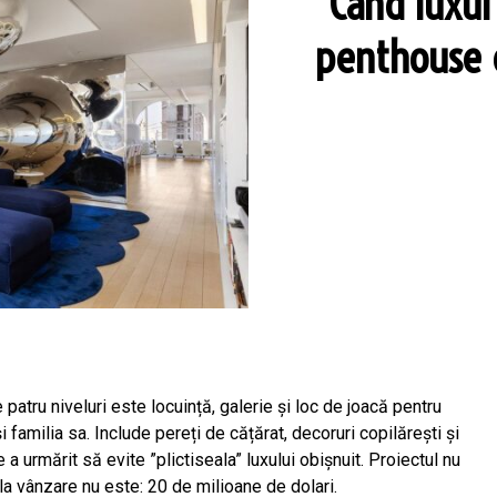
Când luxul 
penthouse c
atru niveluri este locuință, galerie și loc de joacă pentru
familia sa. Include pereți de cățărat, decoruri copilărești și
a urmărit să evite ”plictiseala” luxului obișnuit. Proiectul nu
la vânzare nu este: 20 de milioane de dolari.