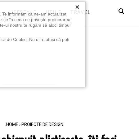
×
LIFESTYLE
UTILE
TRAVEL
u. Te informăm că ne-am actualizat
izice în ceea ce privește prelucrarea
te-ul nostru te rugăm să aloci timpul
icii de Cookie. Nu uita totuși că poți
HOME
›
PROIECTE DE DESIGN