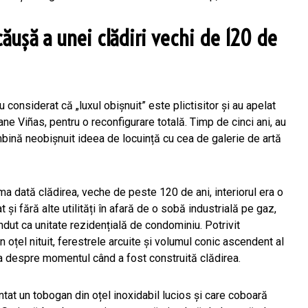
căușă a unei clădiri vechi de 120 de
 considerat că „luxul obișnuit” este plictisitor și au apelat
ane Viñas, pentru o reconfigurare totală. Timp de cinci ani, au
mbină neobișnuit ideea de locuință cu cea de galerie de artă
a dată clădirea, veche de peste 120 de ani, interiorul era o
t și fără alte utilități în afară de o sobă industrială pe gaz,
ndut ca unitate rezidențială de condominiu. Potrivit
n oțel nituit, ferestrele arcuite și volumul conic ascendent al
 despre momentul când a fost construită clădirea.
ontat un tobogan din oțel inoxidabil lucios și care coboară