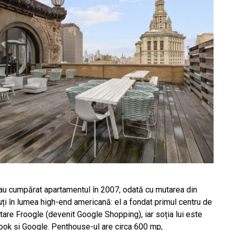
 au cumpărat apartamentul în 2007, odată cu mutarea din
i în lumea high-end americană: el a fondat primul centru de
utare Froogle (devenit Google Shopping), iar soția lui este
book și Google. Penthouse-ul are circa 600 mp,