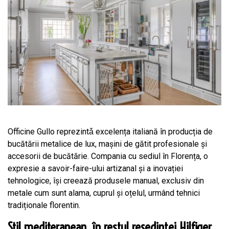
Officine Gullo reprezintǎ excelența italiană în producția de
bucătării metalice de lux, mașini de gătit profesionale și
accesorii de bucătărie. Compania cu sediul în Florența, o
expresie a savoir-faire-ului artizanal și a inovației
tehnologice, își creează produsele manual, exclusiv din
metale cum sunt alama, cuprul și oțelul, urmând tehnici
tradiționale florentin.
Stil mediteranean, în restul reședinței Hilfiger