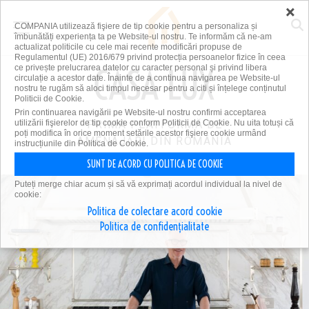
×
COMPANIA utilizează fişiere de tip cookie pentru a personaliza și
îmbunătăți experiența ta pe Website-ul nostru. Te informăm că ne-am
actualizat politicile cu cele mai recente modificări propuse de
Regulamentul (UE) 2016/679 privind protecția persoanelor fizice în ceea
ce privește prelucrarea datelor cu caracter personal și privind libera
circulație a acestor date. Înainte de a continua navigarea pe Website-ul
nostru te rugăm să aloci timpul necesar pentru a citi și înțelege conținutul
Politicii de Cookie.
Prin continuarea navigării pe Website-ul nostru confirmi acceptarea
utilizării fişierelor de tip cookie conform Politicii de Cookie. Nu uita totuși că
PRIMA PLATFORMĂ DE
poți modifica în orice moment setările acestor fişiere cookie urmând
AMENAJĂRI DIN ROMÂNIA
instrucțiunile din Politica de Cookie.
SUNT DE ACORD CU POLITICA DE COOKIE
Puteți merge chiar acum și să vă exprimați acordul individual la nivel de
cookie:
Politica de colectare acord cookie
Politica de confidențialitate