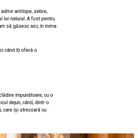
 admir antilope, zebre,
ul lor natural. A fost pentru
m să găsesc aici, în inima
i când îți oferă o
 clădire impunătoare, cu o
cul dejun, când, dintr-o
, care își strecoară cu