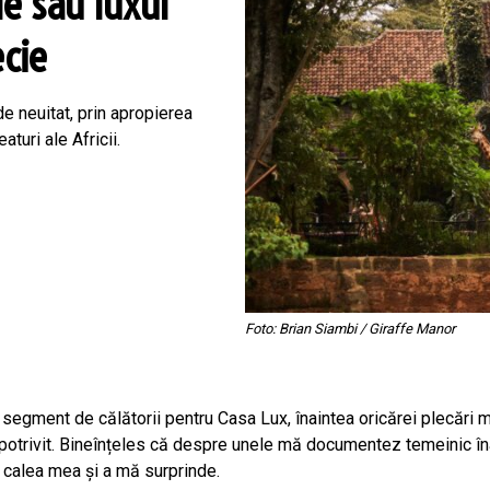
e sau luxul
ecie
de neuitat, prin apropierea
turi ale Africii.
Foto: Brian Siambi / Giraffe Manor
segment de călătorii pentru Casa Lux, înaintea oricărei plecări m
potrivit. Bineînțeles că despre unele mă documentez temeinic înai
 calea mea și a mă surprinde.