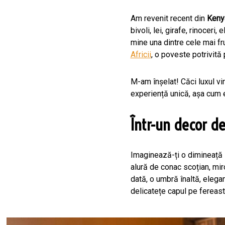
Am revenit recent din
Keny
bivoli, lei, girafe, rinoceri
mine una dintre cele mai f
Africii
, o poveste potrivită
M-am înșelat! Căci luxul vi
experiență unică, așa cum
Într-un decor de
Imaginează-ți o dimineață s
alură de conac scoțian, mir
dată, o umbră înaltă, elegan
delicatețe capul pe fereas