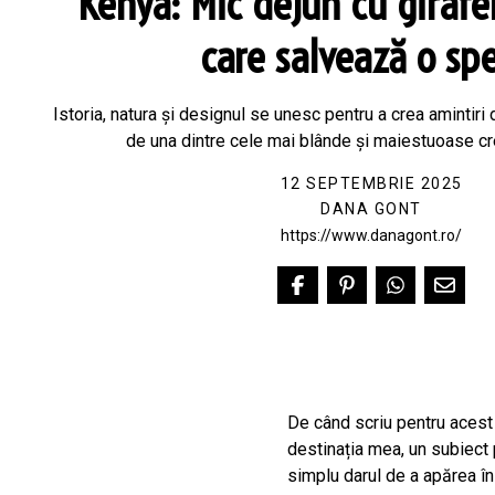
Kenya: Mic dejun cu girafel
care salvează o sp
Istoria, natura și designul se unesc pentru a crea amintiri 
de una dintre cele mai blânde și maiestuoase crea
12 SEPTEMBRIE 2025
DANA GONT
https://www.danagont.ro/
De când scriu pentru acest 
destinația mea, un subiect 
simplu darul de a apărea în