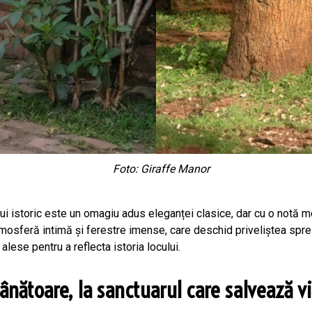
Foto: Giraffe Manor
lui istoric este un omagiu adus eleganței clasice, dar cu o notă 
sferă intimă și ferestre imense, care deschid priveliștea spre s
lese pentru a reflecta istoria locului.
ânătoare, la sanctuarul care salvează vi