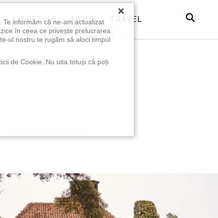
×
LIFESTYLE
UTILE
TRAVEL
u. Te informăm că ne-am actualizat
izice în ceea ce privește prelucrarea
te-ul nostru te rugăm să aloci timpul
icii de Cookie. Nu uita totuși că poți