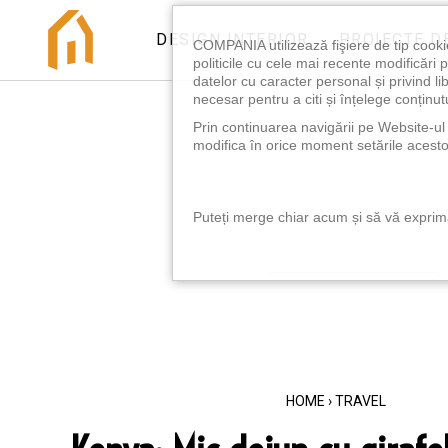
DESIGN INTERIOR
PROIECTE D
COMPANIA utilizează fişiere de tip cooki
politicile cu cele mai recente modificăr
datelor cu caracter personal și privind l
necesar pentru a citi și înțelege conținutu
Prin continuarea navigării pe Website-ul n
modifica în orice moment setările acestor
Puteți merge chiar acum și să vă exprimaț
HOME
›
TRAVEL