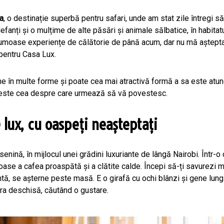
a
, o destinație superbă pentru safari, unde am stat zile întregi să
, elefanți și o mulțime de alte păsări și animale sălbatice, în habitat
rumoase experiențe de călătorie de până acum, dar nu mă aștepta
 pentru Casa Lux.
ne în multe forme și poate cea mai atractivă formă a sa este atunc
 este cea despre care urmează să vă povestesc.
 lux, cu oaspeți neașteptați
enină, în mijlocul unei grădini luxuriante de lângă Nairobi. Într-o
oase a cafea proaspătă și a clătite calde. Începi să-ți savurezi mi
tă, se așterne peste masă. E o girafă cu ochi blânzi și gene lungi
tra deschisă, căutând o gustare.