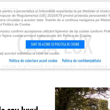
E DESIGN
ARHITECTURĂ
NOUTĂȚI
OUTDOOR
e pentru a personaliza și îmbunătăți experiența ta pe Website-ul nostr
i propuse de Regulamentul (UE) 2016/679 privind protecția persoanelor f
ibera circulație a acestor date. Înainte de a continua navigarea pe Websi
l Politicii de Cookie.
ostru confirmi acceptarea utilizării fişierelor de tip cookie conform Polit
 fişiere cookie urmând instrucțiunile din Politica de Cookie.
SUNT DE ACORD CU POLITICA DE COOKIE
i acordul individual la nivel de cookie:
Politica de colectare acord cookie
Politica de confidențialitate
PRIMA PLATFORMĂ DE AMENAJĂRI DIN ROMÂNIA