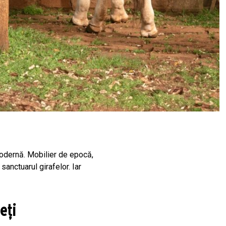
modernă. Mobilier de epocă,
anctuarul girafelor. Iar
eți