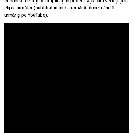
susținută de toți cei implicați în proiect, așa cum vedeți și în
clipul următor (subtitrat în limba română atunci când îl
urmăriți pe YouTube).