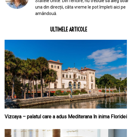
Statele Unite. Din fericire, nu trebuie sa aleg doar
una din direcții, câta vreme le pot împleti aici pe
amândouă.
ULTIMELE ARTICOLE
Vizcaya – palatul care a adus Mediterana în inima Floridei