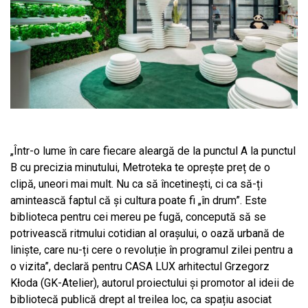
„Într-o lume în care fiecare aleargă de la punctul A la punctul
B cu precizia minutului, Metroteka te oprește preț de o
clipă, uneori mai mult. Nu ca să încetinești, ci ca să-ți
amintească faptul că și cultura poate fi „în drum”. Este
biblioteca pentru cei mereu pe fugă, concepută să se
potrivească ritmului cotidian al orașului, o oază urbană de
liniște, care nu-ți cere o revoluție în programul zilei pentru a
o vizita”, declară pentru CASA LUX arhitectul Grzegorz
Kłoda (GK-Atelier), autorul proiectului și promotor al ideii de
bibliotecă publică drept al treilea loc, ca spațiu asociat