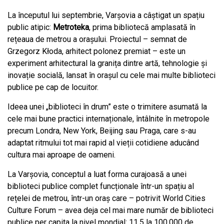
La începutul lui septembrie, Varșovia a câștigat un spațiu
public atipic:
Metroteka
, prima bibliotecă amplasată în
rețeaua de metrou a orașului. Proiectul – semnat de
Grzegorz Kłoda, arhitect polonez premiat – este un
experiment arhitectural
la granița dintre artă, tehnologie și
inovație socială, lansat în orașul cu cele mai multe biblioteci
publice pe cap de locuitor.
Ideea unei „biblioteci în drum” este o trimitere asumată la
cele mai bune practici internaționale, întâlnite în metropole
precum Londra, New York, Beijing sau Praga, care s-au
adaptat ritmului tot mai rapid al vieții cotidiene aducând
cultura mai aproape de oameni.
La Varșovia, conceptul a luat forma curajoasă a unei
biblioteci publice complet funcționale într-un spațiu al
rețelei de metrou, într-un oraș care – potrivit World Cities
Culture Forum – avea deja cel mai mare număr de biblioteci
publice per capita la nivel mondial: 11,5 la 100.000 de