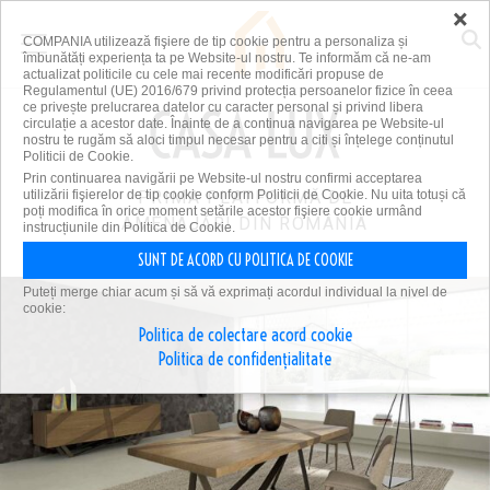
×
COMPANIA utilizează fişiere de tip cookie pentru a personaliza și
îmbunătăți experiența ta pe Website-ul nostru. Te informăm că ne-am
actualizat politicile cu cele mai recente modificări propuse de
Regulamentul (UE) 2016/679 privind protecția persoanelor fizice în ceea
ce privește prelucrarea datelor cu caracter personal și privind libera
circulație a acestor date. Înainte de a continua navigarea pe Website-ul
nostru te rugăm să aloci timpul necesar pentru a citi și înțelege conținutul
Politicii de Cookie.
Prin continuarea navigării pe Website-ul nostru confirmi acceptarea
utilizării fişierelor de tip cookie conform Politicii de Cookie. Nu uita totuși că
PRIMA PLATFORMĂ DE
poți modifica în orice moment setările acestor fişiere cookie urmând
AMENAJĂRI DIN ROMÂNIA
instrucțiunile din Politica de Cookie.
SUNT DE ACORD CU POLITICA DE COOKIE
Puteți merge chiar acum și să vă exprimați acordul individual la nivel de
cookie:
Politica de colectare acord cookie
Politica de confidențialitate