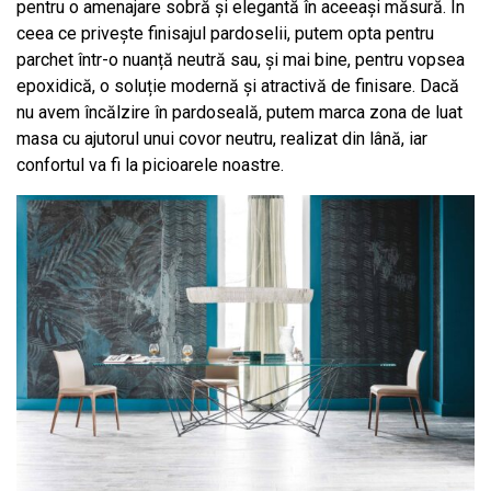
pentru o amenajare sobră și elegantă în aceeași măsură. În
ceea ce privește finisajul pardoselii, putem opta pentru
parchet într-o nuanță neutră sau, și mai bine, pentru vopsea
epoxidică, o soluție modernă și atractivă de finisare. Dacă
nu avem încălzire în pardoseală, putem marca zona de luat
masa cu ajutorul unui covor neutru, realizat din lână, iar
confortul va fi la picioarele noastre.