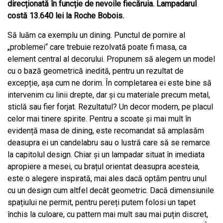
direcționată în funcție de nevoile fiecăruia. Lampadarul
costă 13.640 lei la Roche Bobois.
Să luăm ca exemplu un dining. Punctul de pornire al
„problemei“ care trebuie rezolvată poate fi masa, ca
element central al decorului. Propunem să alegem un model
cu o bază geometrică inedită, pentru un rezultat de
excepție, așa cum ne dorim. În completarea ei este bine să
intervenim cu linii drepte, dar și cu materiale precum metal,
sticlă sau fier forjat. Rezultatul? Un decor modern, pe placul
celor mai tinere spirite. Pentru a scoate și mai mult în
evidență masa de dining, este recomandat să amplasăm
deasupra ei un candelabru sau o lustră care să se remarce
la capitolul design. Chiar și un lampadar situat în imediata
apropiere a mesei, cu brațul orientat deasupra acesteia,
este o alegere inspirată, mai ales dacă optăm pentru unul
cu un design cum altfel decât geometric. Dacă dimensiunile
spațiului ne permit, pentru pereți putem folosi un tapet
închis la culoare, cu pattern mai mult sau mai puțin discret,