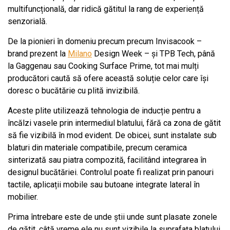
multifuncțională, dar ridică gătitul la rang de experiență
senzorială.
De la pionieri în domeniu precum precum Invisacook –
brand prezent la
Milano
Design Week – și TPB Tech, până
la Gaggenau sau Cooking Surface Prime, tot mai mulți
producători caută să ofere această soluție celor care își
doresc o bucătărie cu plită invizibilă.
Aceste plite utilizează tehnologia de inducție pentru a
încălzi vasele prin intermediul blatului, fără ca zona de gătit
să fie vizibilă în mod evident. De obicei, sunt instalate sub
blaturi din materiale compatibile, precum ceramica
sinterizată sau piatra compozită, facilitând integrarea în
designul bucătăriei. Controlul poate fi realizat prin panouri
tactile, aplicații mobile sau butoane integrate lateral în
mobilier.
Prima întrebare este de unde știi unde sunt plasate zonele
de gătit, câtă vreme ele nu sunt vizibile la suprafața blatului.