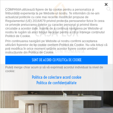
×
COMPANIA utilizează fişiere de tip cookie pentru a personaliza și
îmbunătăți experiența ta pe Website-ul nostru. Te informăm că ne-am
actualizat politicile cu cele mai recente modificări propuse de
Regulamentul (UE) 2016/679 privind protecția persoanelor fizice în ceea
ce privește prelucrarea datelor cu caracter personal și privind libera
circulație a acestor date. Înainte de a continua navigarea pe Website-ul
nostru te rugăm să aloci timpul necesar pentru a citi și înțelege conținutul
Politicii de Cookie.
Prin continuarea navigării pe Website-ul nostru confirmi acceptarea
utilizării fişierelor de tip cookie conform Politicii de Cookie. Nu uita totuși că
PRIMA PLATFORMĂ DE
poți modifica în orice moment setările acestor fişiere cookie urmând
AMENAJĂRI DIN ROMÂNIA
instrucțiunile din Politica de Cookie.
SUNT DE ACORD CU POLITICA DE COOKIE
Puteți merge chiar acum și să vă exprimați acordul individual la nivel de
cookie:
Politica de colectare acord cookie
Politica de confidențialitate