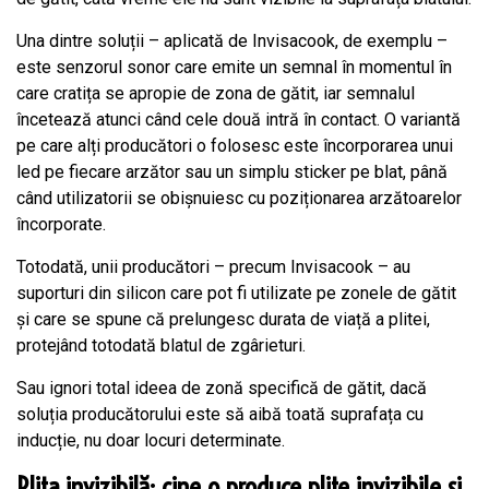
Una dintre soluții – aplicată de Invisacook, de exemplu –
este senzorul sonor care emite un semnal în momentul în
care cratița se apropie de zona de gătit, iar semnalul
încetează atunci când cele două intră în contact. O variantă
pe care alți producători o folosesc este încorporarea unui
led pe fiecare arzător sau un simplu sticker pe blat, până
când utilizatorii se obișnuiesc cu poziționarea arzătoarelor
încorporate.
Totodată, unii producători – precum Invisacook – au
suporturi din silicon care pot fi utilizate pe zonele de gătit
și care se spune că prelungesc durata de viață a plitei,
protejând totodată blatul de zgârieturi.
Sau ignori total ideea de zonă specifică de gătit, dacă
soluția producătorului este să aibă toată suprafața cu
inducție, nu doar locuri determinate.
Plita invizibilă: cine o produce plite invizibile și