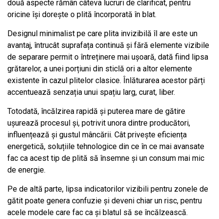
două aspecte rămân câteva lucruri de clarificat, pentru
oricine își dorește o plită încorporată în blat.
Designul minimalist pe care plita invizibilă îl are este un
avantaj, întrucât suprafața continuă și fără elemente vizibile
de separare permit o întreținere mai ușoară, dată fiind lipsa
grătarelor, a unei porțiuni din sticlă ori a altor elemente
existente în cazul plitelor clasice. Înlăturarea acestor părți
accentuează senzația unui spațiu larg, curat, liber.
Totodată, încălzirea rapidă și puterea mare de gătire
ușurează procesul și, potrivit unora dintre producători,
influențează și gustul mâncării. Cât privește eficiența
energetică, soluțiile tehnologice din ce în ce mai avansate
fac ca acest tip de plită să însemne și un consum mai mic
de energie.
Pe de altă parte, lipsa indicatorilor vizibili pentru zonele de
gătit poate genera confuzie și deveni chiar un risc, pentru
acele modele care fac ca și blatul să se încălzească.