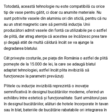
Totodată, această tehnologie nu este compatibilă cu orice
tip de vase pentru gătit, ci doar cu anumite materiale. Nu
sunt potrivite vasele din aluminiu ori din sticlă, pentru că nu
au un strat magnetic care să permită inducția. Unii
producători admit vasele din fontă ca utilizabile pe o astfel
de plită, dar atrag atenția că acestea se încălzesc prea tare
și degajă atât de multă căldură încât se va ajunge la
degradarea blatului.
Cât privește costurile, pe piața din România o astfel de plită
pornește de la 15.000 de lei, la care se adaugă blatul
adaptat tehnologiei, astfel încât plita invibizilă să
funcționeze la parametri prevăzuți.
Plitele cu inducție invizibilă reprezintă o inovație
semnificativă în designul bucătăriilor moderne, oferind un
echilibru între estetică și funcționalitate. Sunt următorul pas
în designul bucătăriilor, alături de hotele încorporate în tavan
sau în blat, bateriile de bucătărie rabatabile ori integrarea în