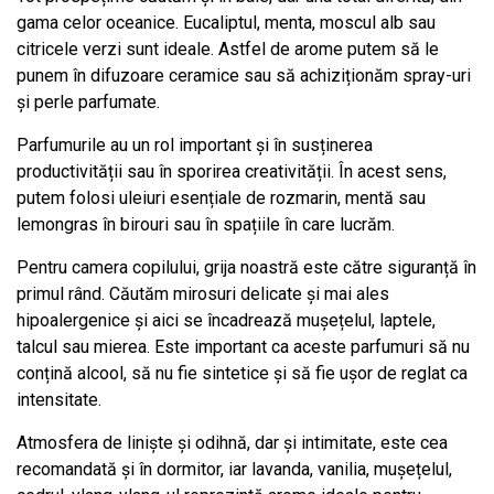
gama celor oceanice. Eucaliptul, menta, moscul alb sau
citricele verzi sunt ideale. Astfel de arome putem să le
punem în difuzoare ceramice sau să achiziționăm spray-uri
și perle parfumate.
Parfumurile au un rol important și în susținerea
productivității sau în sporirea creativității. În acest sens,
putem folosi uleiuri esențiale de rozmarin, mentă sau
lemongras în birouri sau în spațiile în care lucrăm.
Pentru camera copilului, grija noastră este către siguranță în
primul rând. Căutăm mirosuri delicate și mai ales
hipoalergenice și aici se încadrează mușețelul, laptele,
talcul sau mierea. Este important ca aceste parfumuri să nu
conțină alcool, să nu fie sintetice și să fie ușor de reglat ca
intensitate.
Atmosfera de liniște și odihnă, dar și intimitate, este cea
recomandată și în dormitor, iar lavanda, vanilia, mușețelul,