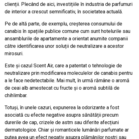
clienții. Plecând de aici, investițiile în industria de parfumuri
de interior a crescut semnificativ, în societatea actuală.
Pe de altă parte, de exemplu, creșterea consumului de
canabis în spațiile publice comune cum sunt hotelurile sau
ansamblurile de apartamente a orientat anumite companii
către identificarea unor soluții de neutralizare a acestor
mirosuri.
Este și cazul Scent Air, care a patentat o tehnologie de
neutralizare prin modificarea moleculelor de canabis pentru
a le face nedetectabile. Mai mult, în urmă rămâne o aromă
de ceai alb amestecat cu fructe și o aromă subtilă de
chihlimbar.
Totuși, în unele cazuri, expunerea la odorizante a fost
asociată cu efecte negative asupra sănătății precum
durerile de cap, crizele de astm sau diferite afecțiuni
dermatologice. Chiar și romanticele lumânări parfumate ar
putea avea un efect negativ asupra plămânilor noștri sau