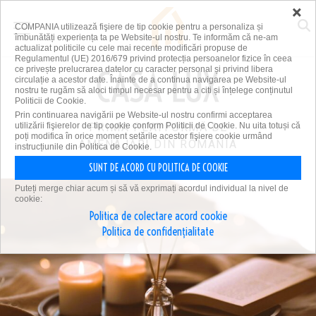
×
COMPANIA utilizează fişiere de tip cookie pentru a personaliza și
îmbunătăți experiența ta pe Website-ul nostru. Te informăm că ne-am
actualizat politicile cu cele mai recente modificări propuse de
Regulamentul (UE) 2016/679 privind protecția persoanelor fizice în ceea
ce privește prelucrarea datelor cu caracter personal și privind libera
circulație a acestor date. Înainte de a continua navigarea pe Website-ul
nostru te rugăm să aloci timpul necesar pentru a citi și înțelege conținutul
Politicii de Cookie.
Prin continuarea navigării pe Website-ul nostru confirmi acceptarea
utilizării fişierelor de tip cookie conform Politicii de Cookie. Nu uita totuși că
PRIMA PLATFORMĂ DE
poți modifica în orice moment setările acestor fişiere cookie urmând
AMENAJĂRI DIN ROMÂNIA
instrucțiunile din Politica de Cookie.
SUNT DE ACORD CU POLITICA DE COOKIE
Puteți merge chiar acum și să vă exprimați acordul individual la nivel de
cookie:
Politica de colectare acord cookie
Politica de confidențialitate