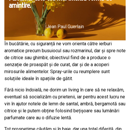
amintire.
Jean Paul Guerlain
În bucătărie, cu siguranță ne vom orienta către ierburi
aromatice precum busuiocul sau rozmarinul, dar și spre note
de citrice sau ghimbir, obiectivul fiind de a produce o
senzație de proaspăt și de curat, dar și de a acoperi
mirosurile alimentelor. Spray-urile cu reumplere sunt
soluțiile ideale în spațiile de gătit.
Fără nicio îndoială, ne dorim un living în care să ne relaxăm,
eventual să socializăm cu prietenii, iar pentru acest lucru ne
vin în ajutor notele de lemn de santal, ambră, bergamotă sau
citrice și le putem obține folosind bețișoare sau lumânări
parfumate care au o difuzie lentă.
Tot prospețime căutăm și în baie, dar una total diferită, din