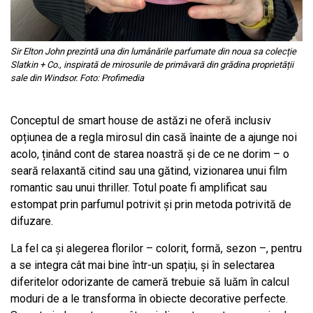
Sir Elton John prezintă una din lumânările parfumate din noua sa colecție
Slatkin + Co., inspirată de mirosurile de primăvară din grădina proprietății
sale din Windsor. Foto: Profimedia
Conceptul de smart house de astăzi ne oferă inclusiv
opțiunea de a regla mirosul din casă înainte de a ajunge noi
acolo, ținând cont de starea noastră și de ce ne dorim – o
seară relaxantă citind sau una gătind, vizionarea unui film
romantic sau unui thriller. Totul poate fi amplificat sau
estompat prin parfumul potrivit și prin metoda potrivită de
difuzare.
La fel ca și alegerea florilor – colorit, formă, sezon –, pentru
a se integra cât mai bine într-un spațiu, și în selectarea
diferitelor odorizante de cameră trebuie să luăm în calcul
moduri de a le transforma în obiecte decorative perfecte.