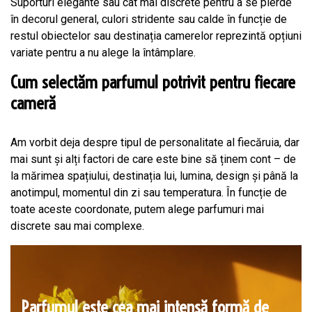
Suporturi elegante sau cât mai discrete pentru a se pierde
în decorul general, culori stridente sau calde în funcție de
restul obiectelor sau destinația camerelor reprezintă opțiuni
variate pentru a nu alege la întâmplare.
Cum selectăm parfumul potrivit pentru fiecare
cameră
Am vorbit deja despre tipul de personalitate al fiecăruia, dar
mai sunt și alți factori de care este bine să ținem cont – de
la mărimea spațiului, destinația lui, lumina, design și până la
anotimpul, momentul din zi sau temperatura. În funcție de
toate aceste coordonate, putem alege parfumuri mai
discrete sau mai complexe.
Parfumul este cea mai intensă formă de