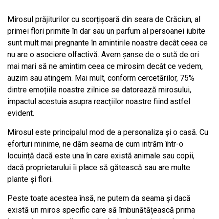
Mirosul prăjiturilor cu scorțișoară din seara de Crăciun, al
primei flori primite în dar sau un parfum al persoanei iubite
sunt mult mai pregnante în amintirile noastre decât ceea ce
nu are o asociere olfactivă. Avem șanse de o sută de ori
mai mari să ne amintim ceea ce mirosim decât ce vedem,
auzim sau atingem. Mai mult, conform cercetărilor, 75%
dintre emoțiile noastre zilnice se datorează mirosului,
impactul acestuia asupra reacțiilor noastre fiind astfel
evident.
Mirosul este principalul mod de a personaliza și o casă. Cu
eforturi minime, ne dăm seama de cum intrăm într-o
locuință dacă este una în care există animale sau copii,
dacă proprietarului îi place să gătească sau are multe
plante și flori.
Peste toate acestea însă, ne putem da seama și dacă
există un miros specific care să îmbunătățească prima