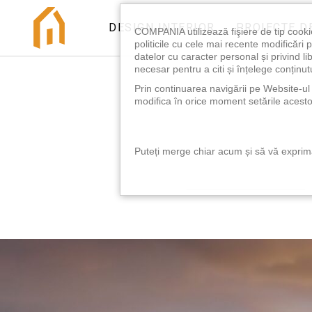
DESIGN INTERIOR
PROIECTE D
COMPANIA utilizează fişiere de tip cooki
politicile cu cele mai recente modificăr
datelor cu caracter personal și privind l
necesar pentru a citi și înțelege conținutu
Prin continuarea navigării pe Website-ul n
modifica în orice moment setările acestor
Puteți merge chiar acum și să vă exprimaț