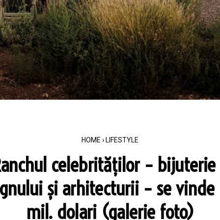
HOME
›
LIFESTYLE
anchul celebrităților – bijuterie
gnului și arhitecturii – se vinde
mil. dolari (galerie foto)