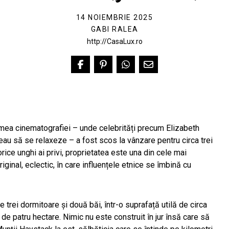
14 NOIEMBRIE 2025
GABI RALEA
http://CasaLux.ro
umea cinematografiei – unde celebrități precum Elizabeth
 să se relaxeze – a fost scos la vânzare pentru circa trei
ice unghi ai privi, proprietatea este una din cele mai
ginal, eclectic, în care influențele etnice se îmbină cu
re trei dormitoare și două băi, într-o suprafață utilă de circa
t de patru hectare. Nimic nu este construit în jur însă care să