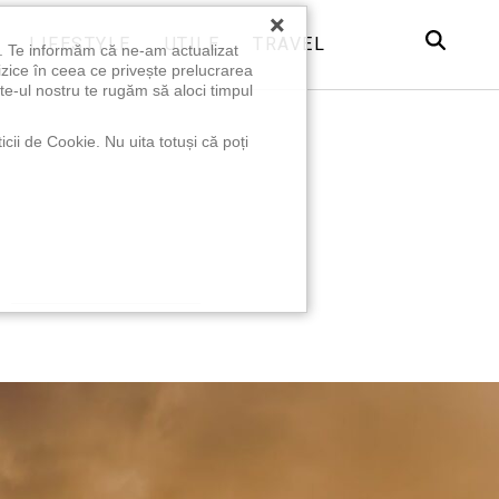
×
LIFESTYLE
UTILE
TRAVEL
u. Te informăm că ne-am actualizat
izice în ceea ce privește prelucrarea
te-ul nostru te rugăm să aloci timpul
icii de Cookie. Nu uita totuși că poți