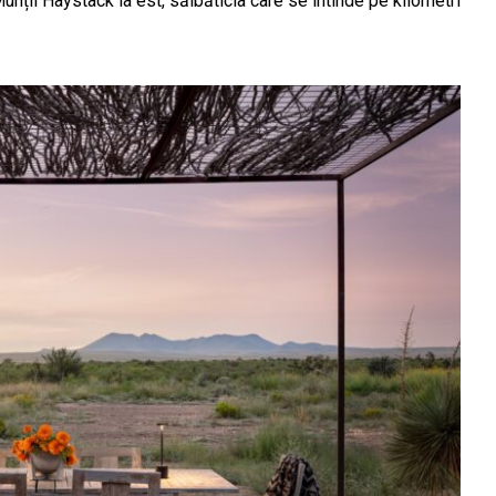
nții Haystack la est, sălbăticia care se întinde pe kilometri