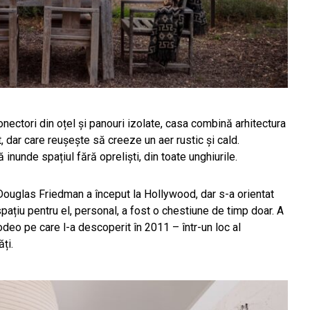
nectori din oțel și panouri izolate, casa combină arhitectura
, dar care reușește să creeze un aer rustic și cald.
inunde spațiul fără opreliști, din toate unghiurile.
l Douglas Friedman a început la Hollywood, dar s-a orientat
pațiu pentru el, personal, a fost o chestiune de timp doar. A
deo pe care l-a descoperit în 2011 – într-un loc al
ți.