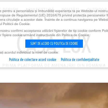
E DESIGN
ARHITECTURĂ
NOUTĂȚI
OUTDOOR
e pentru a personaliza și îmbunătăți experiența ta pe Website-ul nostr
i propuse de Regulamentul (UE) 2016/679 privind protecția persoanelor f
ibera circulație a acestor date. Înainte de a continua navigarea pe Websi
l Politicii de Cookie.
ostru confirmi acceptarea utilizării fişierelor de tip cookie conform Polit
 fişiere cookie urmând instrucțiunile din Politica de Cookie.
SUNT DE ACORD CU POLITICA DE COOKIE
i acordul individual la nivel de cookie:
Politica de colectare acord cookie
Politica de confidențialitate
PRIMA PLATFORMĂ DE AMENAJĂRI DIN ROMÂNIA