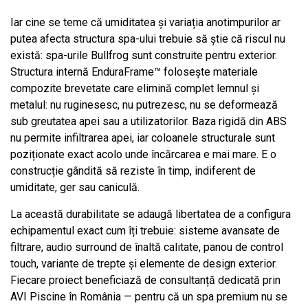
Iar cine se teme că umiditatea și variația anotimpurilor ar
putea afecta structura spa-ului trebuie să știe că riscul nu
există: spa-urile Bullfrog sunt construite pentru exterior.
Structura internă EnduraFrame™ folosește materiale
compozite brevetate care elimină complet lemnul și
metalul: nu ruginesesc, nu putrezesc, nu se deformează
sub greutatea apei sau a utilizatorilor. Baza rigidă din ABS
nu permite infiltrarea apei, iar coloanele structurale sunt
poziționate exact acolo unde încărcarea e mai mare. E o
construcție gândită să reziste în timp, indiferent de
umiditate, ger sau caniculă.
La această durabilitate se adaugă libertatea de a configura
echipamentul exact cum îți trebuie: sisteme avansate de
filtrare, audio surround de înaltă calitate, panou de control
touch, variante de trepte și elemente de design exterior.
Fiecare proiect beneficiază de consultanță dedicată prin
AVI Piscine în România — pentru că un spa premium nu se