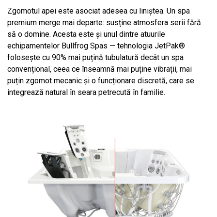
Zgomotul apei este asociat adesea cu liniștea. Un spa
premium merge mai departe: susține atmosfera serii fără
să o domine. Acesta este și unul dintre atuurile
echipamentelor Bullfrog Spas — tehnologia JetPak®
folosește cu 90% mai puțină tubulatură decât un spa
convențional, ceea ce înseamnă mai puține vibrații, mai
puțin zgomot mecanic și o funcționare discretă, care se
integrează natural în seara petrecută în familie.