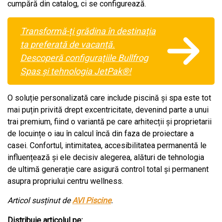
cumpără din catalog, ci se configurează.
Transformă-ți grădina în destinația
ta preferată de vacanță.
Descoperă configurațiile Bullfrog
Spas și tehnologia JetPak®!
O soluție personalizată care include piscină și spa este tot
mai puțin privită drept excentricitate, devenind parte a unui
trai premium, fiind o variantă pe care arhitecții și proprietarii
de locuințe o iau în calcul încă din faza de proiectare a
casei. Confortul, intimitatea, accesibilitatea permanentă le
influențează și ele decisiv alegerea, alături de tehnologia
de ultimă generație care asigură control total și permanent
asupra propriului centru wellness.
Articol susținut de
AVI Piscine
.
Distribuie articolul pe: