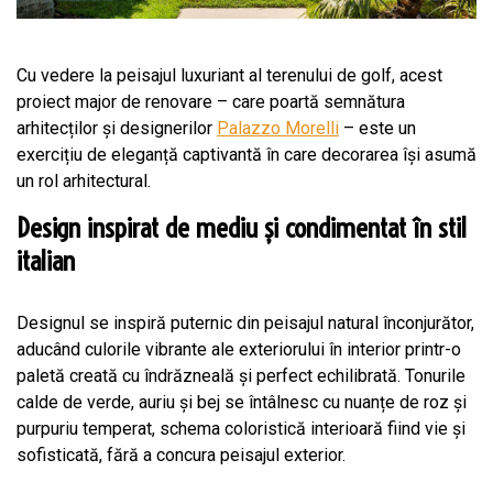
Cu vedere la peisajul luxuriant al terenului de golf, acest
proiect major de renovare – care poartă semnătura
arhitecților şi designerilor
Palazzo Morelli
– este un
exercițiu de eleganță captivantă în care decorarea își asumă
un rol arhitectural.
Design inspirat de mediu și condimentat în stil
italian
Designul se inspiră puternic din peisajul natural înconjurător,
aducând culorile vibrante ale exteriorului în interior printr-o
paletă creată cu îndrăzneală și perfect echilibrată. Tonurile
calde de verde, auriu și bej se întâlnesc cu nuanțe de roz și
purpuriu temperat, schema coloristică interioară fiind vie și
sofisticată, fără a concura peisajul exterior.