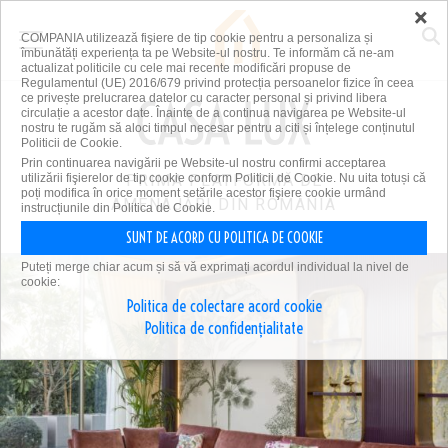
×
COMPANIA utilizează fişiere de tip cookie pentru a personaliza și
îmbunătăți experiența ta pe Website-ul nostru. Te informăm că ne-am
actualizat politicile cu cele mai recente modificări propuse de
Regulamentul (UE) 2016/679 privind protecția persoanelor fizice în ceea
ce privește prelucrarea datelor cu caracter personal și privind libera
circulație a acestor date. Înainte de a continua navigarea pe Website-ul
nostru te rugăm să aloci timpul necesar pentru a citi și înțelege conținutul
Politicii de Cookie.
Prin continuarea navigării pe Website-ul nostru confirmi acceptarea
utilizării fişierelor de tip cookie conform Politicii de Cookie. Nu uita totuși că
PRIMA PLATFORMĂ DE
poți modifica în orice moment setările acestor fişiere cookie urmând
AMENAJĂRI DIN ROMÂNIA
instrucțiunile din Politica de Cookie.
SUNT DE ACORD CU POLITICA DE COOKIE
Puteți merge chiar acum și să vă exprimați acordul individual la nivel de
cookie:
Politica de colectare acord cookie
Politica de confidențialitate