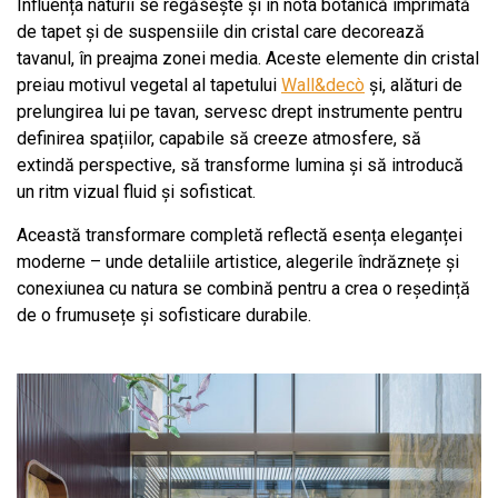
Influența naturii se regăsește și în nota botanică imprimată
de tapet și de suspensiile din cristal care decorează
tavanul, în preajma zonei media. Aceste elemente din cristal
preiau motivul vegetal al tapetului
Wall&decò
și, alături de
prelungirea lui pe tavan, servesc drept instrumente pentru
definirea spațiilor, capabile să creeze atmosfere, să
extindă perspective, să transforme lumina și să introducă
un ritm vizual fluid și sofisticat.
Această transformare completă reflectă esența eleganței
moderne – unde detaliile artistice, alegerile îndrăznețe și
conexiunea cu natura se combină pentru a crea o reședință
de o frumusețe și sofisticare durabile.