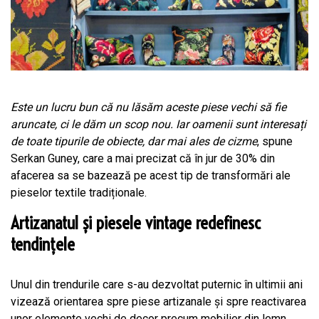
Este un lucru bun că nu lăsăm aceste piese vechi să fie
aruncate, ci le dăm un scop nou. Iar oamenii sunt interesați
de toate tipurile de obiecte, dar mai ales de cizme
, spune
Serkan Guney, care a mai precizat că în jur de 30% din
afacerea sa se bazează pe acest tip de transformări ale
pieselor textile tradiționale.
Artizanatul și piesele vintage redefinesc
tendințele
Unul din trendurile care s-au dezvoltat puternic în ultimii ani
vizează orientarea spre piese artizanale și spre reactivarea
unor elemente vechi de decor precum mobilier din lemn,