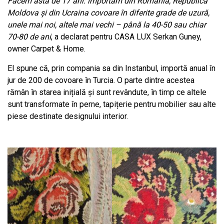
Facem asta de 17 ani: importăm din România, Republica
Moldova și din Ucraina covoare în diferite grade de uzură,
unele mai noi, altele mai vechi – până la 40-50 sau chiar
70-80 de ani
, a declarat pentru CASA LUX Serkan Guney,
owner Carpet & Home.
El spune că, prin compania sa din Instanbul, importă anual în
jur de 200 de covoare în Turcia. O parte dintre acestea
rămân în starea inițială și sunt revândute, în timp ce altele
sunt transformate în perne, tapițerie pentru mobilier sau alte
piese destinate designului interior.