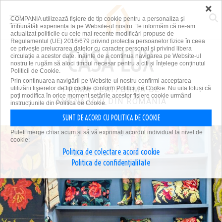
×
COMPANIA utilizează fişiere de tip cookie pentru a personaliza și
îmbunătăți experiența ta pe Website-ul nostru. Te informăm că ne-am
actualizat politicile cu cele mai recente modificări propuse de
Regulamentul (UE) 2016/679 privind protecția persoanelor fizice în ceea
ce privește prelucrarea datelor cu caracter personal și privind libera
circulație a acestor date. Înainte de a continua navigarea pe Website-ul
nostru te rugăm să aloci timpul necesar pentru a citi și înțelege conținutul
Politicii de Cookie.
Prin continuarea navigării pe Website-ul nostru confirmi acceptarea
utilizării fişierelor de tip cookie conform Politicii de Cookie. Nu uita totuși că
PRIMA PLATFORMĂ DE
poți modifica în orice moment setările acestor fişiere cookie urmând
AMENAJĂRI DIN ROMÂNIA
instrucțiunile din Politica de Cookie.
SUNT DE ACORD CU POLITICA DE COOKIE
Puteți merge chiar acum și să vă exprimați acordul individual la nivel de
cookie:
Politica de colectare acord cookie
Politica de confidențialitate