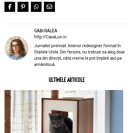
GABI RALEA
http://CasaLux.ro
Jurnalist premiat. Interior redesigner format în
Statele Unite. Din fericire, nu trebuie sa aleg doar
una din direcții, câta vreme le pot împleti aici pe
amândouă.
ULTIMELE ARTICOLE