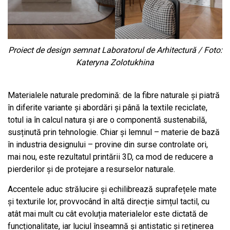
Proiect de design semnat Laboratorul de Arhitectură / Foto:
Kateryna Zolotukhina
Materialele naturale predomină: de la fibre naturale și piatră
în diferite variante și abordări și până la textile reciclate,
totul ia în calcul natura și are o componentă sustenabilă,
susținută prin tehnologie. Chiar și lemnul – materie de bază
în industria designului – provine din surse controlate ori,
mai nou, este rezultatul printării 3D, ca mod de reducere a
pierderilor și de protejare a resurselor naturale.
Accentele aduc strălucire și echilibrează suprafețele mate
și texturile lor, provvocând în altă direcție simțul tactil, cu
atât mai mult cu cât evoluția materialelor este dictată de
funcționalitate, iar luciul înseamnă și antistatic și reținerea