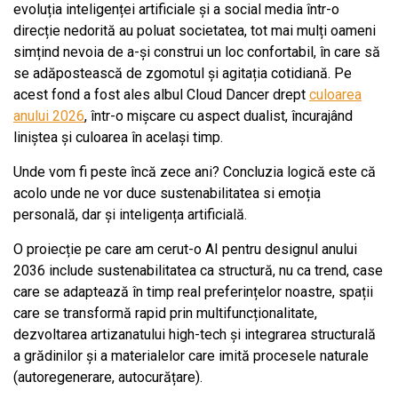
evoluția inteligenței artificiale și a social media într-o
direcție nedorită au poluat societatea, tot mai mulți oameni
simțind nevoia de a-și construi un loc confortabil, în care să
se adăpostească de zgomotul și agitația cotidiană. Pe
acest fond a fost ales albul Cloud Dancer drept
culoarea
anului 2026
, într-o mișcare cu aspect dualist, încurajând
liniștea și culoarea în același timp.
Unde vom fi peste încă zece ani? Concluzia logică este că
acolo unde ne vor duce sustenabilitatea si emoția
personală, dar și inteligența artificială.
O proiecție pe care am cerut-o AI pentru designul anului
2036 include sustenabilitatea ca structură, nu ca trend, case
care se adaptează în timp real preferințelor noastre, spații
care se transformă rapid prin multifuncționalitate,
dezvoltarea artizanatului high-tech și integrarea structurală
a grădinilor și a materialelor care imită procesele naturale
(autoregenerare, autocurățare).