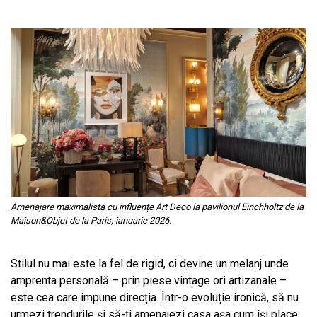
Amenajare maximalistă cu influențe Art Deco la pavilionul Einchholtz de la
Maison&Objet de la Paris,
ianuarie 2026.
Stilul nu mai este la fel de rigid, ci devine un melanj unde
amprenta personală – prin piese vintage ori artizanale –
este cea care impune direcția. Într-o evoluție ironică, să nu
urmezi trendurile și să-ți amenajezi casa așa cum își place