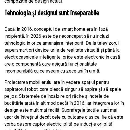
compoziție de design actual.
Tehnologia și designul sunt inseparabile
Dacă, în 2016, conceptul de smart home era în fază
incipientă, în 2026 este de neconceput să nu incluzi
tehnologia în orice amenajare interioară. De la televizorul
supersmart ori device-urile de realitate virtuală și până la
electrocasnicele inteligente, orice este electronic în casă
are o componentă care asigură funcționalitate
incomparabilă cu ce aveam cu zece ani în urmă.
Proiectarea mobilierului are în vedere spațiul pentru
aspiratorul robot, care pleacă singur să aspire și să spele
pe jos. Sistemele de încălzire ori răcire și hotele de
bucătărie arată în alt mod decât în 2016, iar integrarea lor în
design este mult mai facilă. Suprafețele tactile sunt mai
ușor de întreținut decât cele cu butoane clasice, fie că este
vorba despre cuptor electric, plită pe inducție ori plită