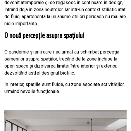
devenit atemporale și se regăsesc în continuare în design,
intrând deja în zona neutrelor. Iar într-un context stilistic atât
de fluid, apartenența la un anume stil ori perioadă nu mai are
nicio importanță.
O nouă percepție asupra spațiului
O pandemie și anii care i-au urmat au schimbat percepția
oamenilor asupra spațiilor, trecând de la zone închise la
open space și dizolvarea limitei între interior și exterior,
dezvoltând astfel designul biofilic.
În interior, spațiile sunt fluide, cu zone asociate activităților,
urmând nevoile funcționale.