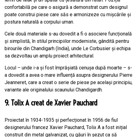
confortabilă pe care o asigură a demonstrat cum designul
poate construi piese care săs e armonizeze cu mișcările și
postura naturală a corpului uman.
Cele două materiale s-au dovedit a fi o asociere funcțională
și simplistă, în stilul principiilor moderniste, gândită pentru
birourile din Chandigarh (India), unde Le Corbusier și echipa
sa dezvoltau un amplu proiect arhitectural.
Locul – unde i-a și fost împrășiată cenușa după moarte – s-
a dovedit a avea o mare influență asupra designerului Pierre
Jeanneret, care a creat o serie de piese pe același principiu,
variante ale originalului scaunului Chandigardh.
9. Tolix A creat de Xavier Pauchard
Proiectat în 1934-1935 și perfecționat în 1956 de fiul
designerului francez Xavier Pauchard, Tolix A a fost inițial
construit din metal galvanizat, cu găuri în șezut ca să