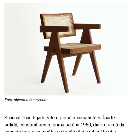
Foto: objectembassy.com
Scaunul Chandigarh este o piesă minimalistă și foarte
solidă, construit pentru prima oară în 1950, dintr-o ramă din
lemn de teak și un spătar cu țesătură din ratan. Poziția