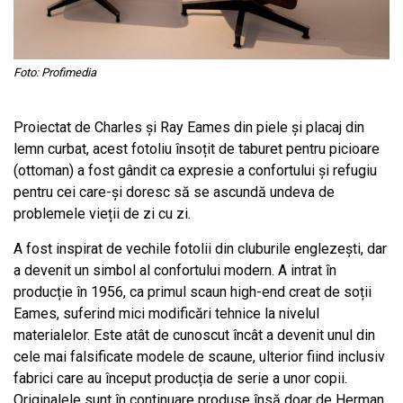
Foto: Profimedia
Proiectat de Charles și Ray Eames din piele și placaj din
lemn curbat, acest fotoliu însoțit de taburet pentru picioare
(ottoman) a fost gândit ca expresie a confortului și refugiu
pentru cei care-și doresc să se ascundă undeva de
problemele vieții de zi cu zi.
A fost inspirat de vechile fotolii din cluburile englezești, dar
a devenit un simbol al confortului modern. A intrat în
producție în 1956, ca primul scaun high-end creat de soții
Eames, suferind mici modificări tehnice la nivelul
materialelor. Este atât de cunoscut încât a devenit unul din
cele mai falsificate modele de scaune, ulterior fiind inclusiv
fabrici care au început producția de serie a unor copii.
Originalele sunt în continuare produse însă doar de Herman