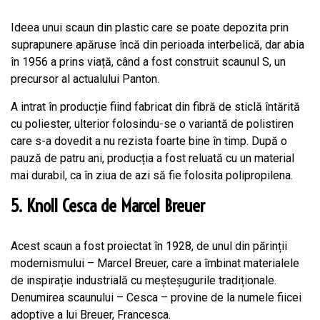
Ideea unui scaun din plastic care se poate depozita prin
suprapunere apăruse încă din perioada interbelică, dar abia
în 1956 a prins viață, când a fost construit scaunul S, un
precursor al actualului Panton.
A intrat în producție fiind fabricat din fibră de sticlă întărită
cu poliester, ulterior folosindu-se o variantă de polistiren
care s-a dovedit a nu rezista foarte bine în timp. După o
pauză de patru ani, producția a fost reluată cu un material
mai durabil, ca în ziua de azi să fie folosita polipropilena.
5. Knoll Cesca de Marcel Breuer
Acest scaun a fost proiectat în 1928, de unul din părinții
modernismului – Marcel Breuer, care a îmbinat materialele
de inspirație industrială cu meșteșugurile tradiționale.
Denumirea scaunului – Cesca – provine de la numele fiicei
adoptive a lui Breuer, Francesca.