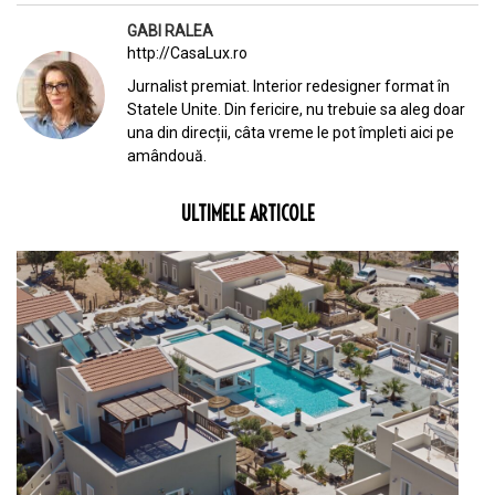
GABI RALEA
http://CasaLux.ro
Jurnalist premiat. Interior redesigner format în
Statele Unite. Din fericire, nu trebuie sa aleg doar
una din direcții, câta vreme le pot împleti aici pe
amândouă.
ULTIMELE ARTICOLE