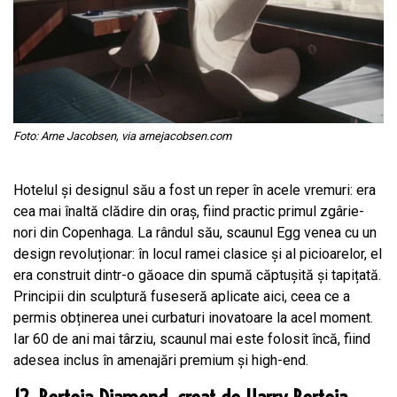
Foto: Arne Jacobsen, via arnejacobsen.com
Hotelul și designul său a fost un reper în acele vremuri: era
cea mai înaltă clădire din oraș, fiind practic primul zgârie-
nori din Copenhaga. La rândul său, scaunul Egg venea cu un
design revoluționar: în locul ramei clasice și al picioarelor, el
era construit dintr-o găoace din spumă căptușită și tapițată.
Principii din sculptură fuseseră aplicate aici, ceea ce a
permis obținerea unei curbaturi inovatoare la acel moment.
Iar 60 de ani mai târziu, scaunul mai este folosit încă, fiind
adesea inclus în amenajări premium și high-end.