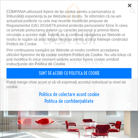
×
COMPANIA utilizează fişiere de tip cookie pentru a personaliza și
îmbunătăți experiența ta pe Website-ul nostru. Te informăm că ne-am
actualizat politicile cu cele mai recente modificări propuse de
Regulamentul (UE) 2016/679 privind protecția persoanelor fizice în ceea
ce privește prelucrarea datelor cu caracter personal și privind libera
circulație a acestor date. Înainte de a continua navigarea pe Website-ul
nostru te rugăm să aloci timpul necesar pentru a citi și înțelege conținutul
Politicii de Cookie.
Prin continuarea navigării pe Website-ul nostru confirmi acceptarea
utilizării fişierelor de tip cookie conform Politicii de Cookie. Nu uita totuși că
PRIMA PLATFORMĂ DE
poți modifica în orice moment setările acestor fişiere cookie urmând
AMENAJĂRI DIN ROMÂNIA
instrucțiunile din Politica de Cookie.
SUNT DE ACORD CU POLITICA DE COOKIE
Puteți merge chiar acum și să vă exprimați acordul individual la nivel de
cookie:
Politica de colectare acord cookie
Politica de confidențialitate