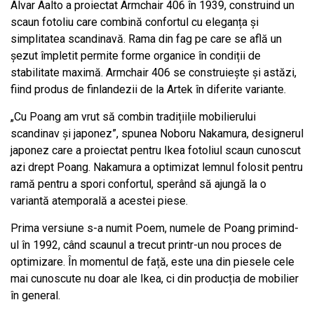
Alvar Aalto a proiectat Armchair 406 în 1939, construind un
scaun fotoliu care combină confortul cu eleganța și
simplitatea scandinavă. Rama din fag pe care se află un
șezut împletit permite forme organice în condiții de
stabilitate maximă. Armchair 406 se construiește și astăzi,
fiind produs de finlandezii de la Artek în diferite variante.
„Cu Poang am vrut să combin tradițiile mobilierului
scandinav și japonez”, spunea Noboru Nakamura, designerul
japonez care a proiectat pentru Ikea fotoliul scaun cunoscut
azi drept Poang. Nakamura a optimizat lemnul folosit pentru
ramă pentru a spori confortul, sperând să ajungă la o
variantă atemporală a acestei piese.
Prima versiune s-a numit Poem, numele de Poang primind-
ul în 1992, când scaunul a trecut printr-un nou proces de
optimizare. În momentul de față, este una din piesele cele
mai cunoscute nu doar ale Ikea, ci din producția de mobilier
în general.