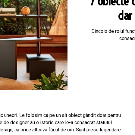
7 obiecte 
dar 
Dincolo de rolul func
consacr
ic uneori. Le folosim ca pe un alt obiect gândit doar pentru
ese de designer au o istorie care le-a consacrat statutul
design, ca orice altceva făcut de om. Sunt piese legendare.