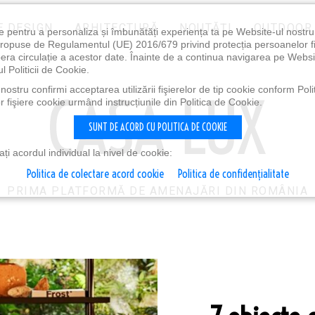
E DESIGN
ARHITECTURĂ
NOUTĂȚI
OUTDOOR
e pentru a personaliza și îmbunătăți experiența ta pe Website-ul nostr
i propuse de Regulamentul (UE) 2016/679 privind protecția persoanelor f
ibera circulație a acestor date. Înainte de a continua navigarea pe Websi
l Politicii de Cookie.
ostru confirmi acceptarea utilizării fişierelor de tip cookie conform Polit
 fişiere cookie urmând instrucțiunile din Politica de Cookie.
SUNT DE ACORD CU POLITICA DE COOKIE
i acordul individual la nivel de cookie:
Politica de colectare acord cookie
Politica de confidențialitate
PRIMA PLATFORMĂ DE AMENAJĂRI DIN ROMÂNIA