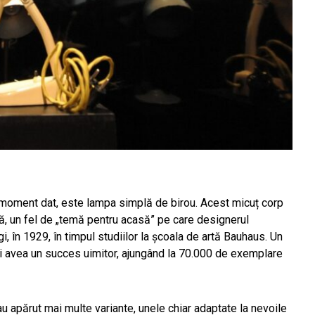
un moment dat, este lampa simplă de birou. Acest micuț corp
lă, un fel de „temă pentru acasă” pe care designerul
, în 1929, în timpul studiilor la școala de artă Bauhaus. Un
și avea un succes uimitor, ajungând la 70.000 de exemplare
 au apărut mai multe variante, unele chiar adaptate la nevoile