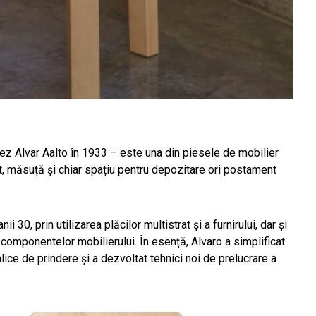
dez Alvar Aalto în 1933 – este una din piesele de mobilier
uret, măsuță și chiar spațiu pentru depozitare ori postament
i 30, prin utilizarea plăcilor multistrat și a furnirului, dar și
 componentelor mobilierului. În esență, Alvaro a simplificat
lice de prindere și a dezvoltat tehnici noi de prelucrare a