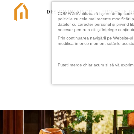
DESIGN INTERIOR
PROIECTE D
COMPANIA utilizează fişiere de tip cooki
politicile cu cele mai recente modificăr
datelor cu caracter personal și privind l
necesar pentru a citi și înțelege conținutu
Prin continuarea navigării pe Website-ul n
modifica în orice moment setările acestor
Puteți merge chiar acum și să vă exprimaț