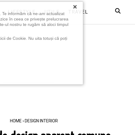
×
LIFESTYLE
UTILE
TRAVEL
u. Te informăm că ne-am actualizat
izice în ceea ce privește prelucrarea
te-ul nostru te rugăm să aloci timpul
icii de Cookie. Nu uita totuși că poți
HOME
›
DESIGN INTERIOR