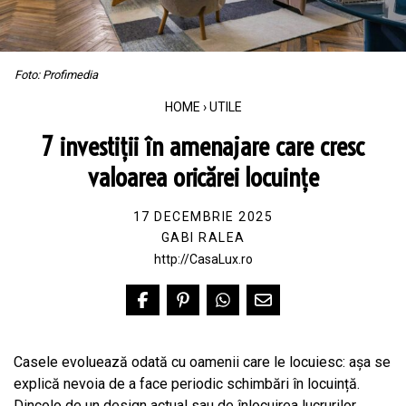
Foto: Profimedia
HOME
›
UTILE
7 investiții în amenajare care cresc
valoarea oricărei locuințe
17 DECEMBRIE 2025
GABI RALEA
http://CasaLux.ro
Casele evoluează odată cu oamenii care le locuiesc: așa se
explică nevoia de a face periodic schimbări în locuință.
Dincolo de un design actual sau de înlocuirea lucrurilor