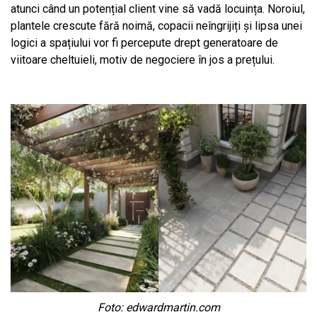
atunci când un potențial client vine să vadă locuința. Noroiul,
plantele crescute fără noimă, copacii neîngrijiți și lipsa unei
logici a spațiului vor fi percepute drept generatoare de
viitoare cheltuieli, motiv de negociere în jos a prețului.
Foto: edwardmartin.com