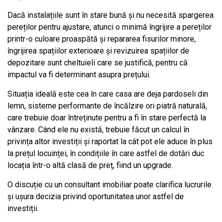
Dacă instalațiile sunt în stare bună și nu necesită spargerea
pereților pentru ajustare, atunci o minimă îngrijire a pereților
printr-o culoare proaspătă și repararea fisurilor minore,
îngrijirea spațiilor exterioare și revizuirea spațiilor de
depozitare sunt cheltuieli care se justifică, pentru că
impactul va fi determinant asupra prețului.
Situația ideală este cea în care casa are deja pardoseli din
lemn, sisteme performante de încălzire ori piatră naturală,
care trebuie doar întreținute pentru a fi în stare perfectă la
vânzare. Când ele nu există, trebuie făcut un calcul în
privința altor investiții și raportat la cât pot ele aduce în plus
la prețul locuinței, în condițiile în care astfel de dotări duc
locația într-o altă clasă de preț, fiind un upgrade.
O discuție cu un consultant imobiliar poate clarifica lucrurile
și ușura decizia privind oportunitatea unor astfel de
investiții.