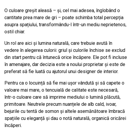
O culoare greșit aleasă – și, cel mai adesea, înglobând o
cantitate prea mare de gri – poate schimba total percepția
asupra spațiului, transformându-l într-un mediu neprietenos,
ostil chiar.
Un rol are aici și lumina naturală, care trebuie avută în
vedere în alegerea culorii: griul și culorile închise se exclud
din start pentru că întunecă orice încăpere. Ele pot fi incluse
în amenajare, dar decizia este a noului proprietar și este de
preferat să fie luată cu ajutorul unui designer de interior.
Pentru ca o locuință să fie mai ușor vândută și să capete o
valoare mai mare, o tencuială de calitate este necesară,
într-o culoare care să imprime mediului o lumină plăcută,
primitoare. Neutrele precum nuanțele de alb cald, ivoar,
bejurile cu tentă de somon și altele asemănătoare îmbracă
spațiile cu eleganță și dau o notă naturală, organică oricărei
încăperi.