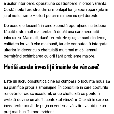
a ușilor interioare, operațiune costisitoare în orice variantă.
Costă noile ferestre, dar și montajul lor și apoi reparațiile în
jurul noilor rame – efort pe care nimeni nu și-l dorește.
De aceea, o locuință în care această operațiune nu trebuie
făcută este mult mai tentantă decât una care necesită
înlocuirea. Mai mult, dacă ferestrele și ușile sunt din lemn,
calitatea lor va fi clar mai bună, iar ele vor putea fi integrate
ulterior în decor cu o cheltuială mult mai mică, lemnul
permițând schimbarea culorii fără probleme majore.
Merită aceste investiții înainte de vânzare?
Este un lucru obișnuit ca cine își cumpără o locuință nouă să
își planifice propria amenajare. În condițiile în care costurile
renovărilor cresc accelerat, orice cheltuială ce poate fi
evitată devine un atu în contextul vânzării. O casă în care se
investește oricât de puțin în vederea vânzării va obține un
preț mai bun, în mod evident.