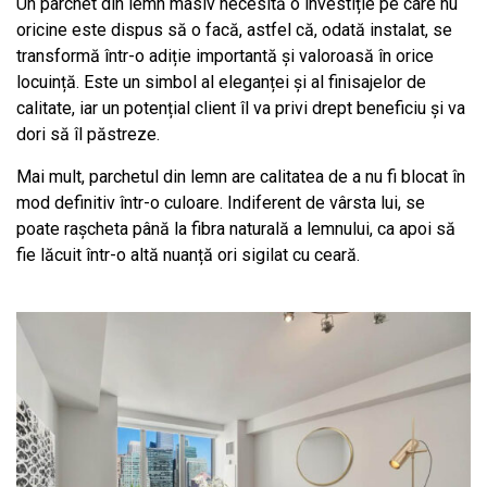
Un parchet din lemn masiv necesită o investiție pe care nu
oricine este dispus să o facă, astfel că, odată instalat, se
transformă într-o adiție importantă și valoroasă în orice
locuință. Este un simbol al eleganței și al finisajelor de
calitate, iar un potențial client îl va privi drept beneficiu și va
dori să îl păstreze.
Mai mult, parchetul din lemn are calitatea de a nu fi blocat în
mod definitiv într-o culoare. Indiferent de vârsta lui, se
poate rașcheta până la fibra naturală a lemnului, ca apoi să
fie lăcuit într-o altă nuanță ori sigilat cu ceară.