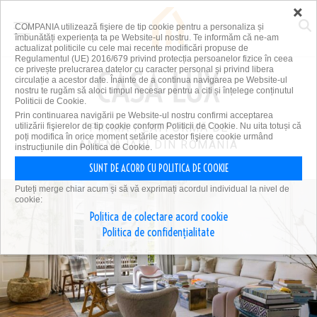
×
COMPANIA utilizează fişiere de tip cookie pentru a personaliza și
îmbunătăți experiența ta pe Website-ul nostru. Te informăm că ne-am
actualizat politicile cu cele mai recente modificări propuse de
Regulamentul (UE) 2016/679 privind protecția persoanelor fizice în ceea
ce privește prelucrarea datelor cu caracter personal și privind libera
circulație a acestor date. Înainte de a continua navigarea pe Website-ul
nostru te rugăm să aloci timpul necesar pentru a citi și înțelege conținutul
Politicii de Cookie.
Prin continuarea navigării pe Website-ul nostru confirmi acceptarea
utilizării fişierelor de tip cookie conform Politicii de Cookie. Nu uita totuși că
PRIMA PLATFORMĂ DE
poți modifica în orice moment setările acestor fişiere cookie urmând
AMENAJĂRI DIN ROMÂNIA
instrucțiunile din Politica de Cookie.
SUNT DE ACORD CU POLITICA DE COOKIE
Puteți merge chiar acum și să vă exprimați acordul individual la nivel de
cookie:
Politica de colectare acord cookie
Politica de confidențialitate