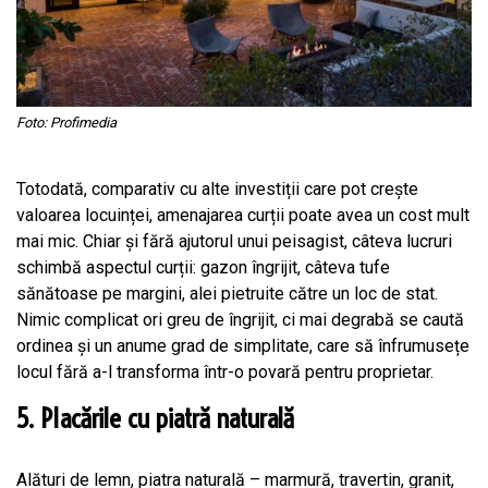
Foto: Profimedia
Totodată, comparativ cu alte investiții care pot crește
valoarea locuinței, amenajarea curții poate avea un cost mult
mai mic. Chiar și fără ajutorul unui peisagist, câteva lucruri
schimbă aspectul curții: gazon îngrijit, câteva tufe
sănătoase pe margini, alei pietruite către un loc de stat.
Nimic complicat ori greu de îngrijit, ci mai degrabă se caută
ordinea și un anume grad de simplitate, care să înfrumusețe
locul fără a-l transforma într-o povară pentru proprietar.
5. Placările cu piatră naturală
Alături de lemn, piatra naturală – marmură, travertin, granit,