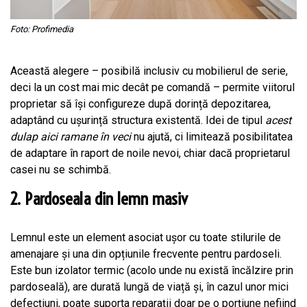
Foto: Profimedia
Această alegere – posibilă inclusiv cu mobilierul de serie,
deci la un cost mai mic decât pe comandă – permite viitorul
proprietar să își configureze după dorință depozitarea,
adaptând cu ușurință structura existentă. Idei de tipul
acest
dulap aici ramane în veci
nu ajută, ci limitează posibilitatea
de adaptare în raport de noile nevoi, chiar dacă proprietarul
casei nu se schimbă.
2. Pardoseala din lemn masiv
Lemnul este un element asociat ușor cu toate stilurile de
amenajare și una din opțiunile frecvente pentru pardoseli.
Este bun izolator termic (acolo unde nu există încălzire prin
pardoseală), are durată lungă de viață și, în cazul unor mici
defecțiuni, poate suporta reparații doar pe o porțiune nefiind