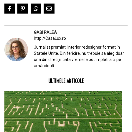
GABI RALEA
http://CasaLux.ro
Jurnalist premiat. Interior redesigner format în
Statele Unite. Din fericire, nu trebuie sa aleg doar
una din direcții, câta vreme le pot împleti aici pe
amândouă.
ULTIMELE ARTICOLE