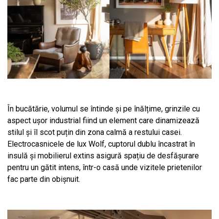
În bucătărie, volumul se întinde și pe înălțime, grinzile cu
aspect ușor industrial fiind un element care dinamizează
stilul și îl scot puțin din zona calmă a restului casei.
Electrocasnicele de lux Wolf, cuptorul dublu încastrat în
insulă și mobilierul extins asigură spațiu de desfășurare
pentru un gătit intens, într-o casă unde vizitele prietenilor
fac parte din obișnuit.