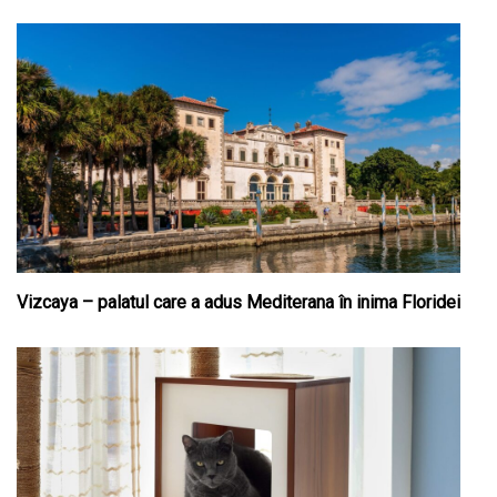
Vizcaya – palatul care a adus Mediterana în inima Floridei