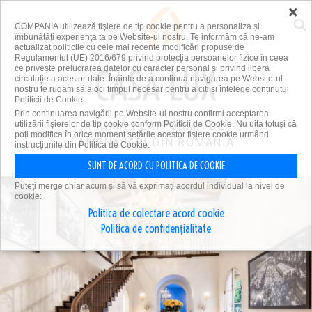
×
COMPANIA utilizează fişiere de tip cookie pentru a personaliza și
îmbunătăți experiența ta pe Website-ul nostru. Te informăm că ne-am
actualizat politicile cu cele mai recente modificări propuse de
Regulamentul (UE) 2016/679 privind protecția persoanelor fizice în ceea
ce privește prelucrarea datelor cu caracter personal și privind libera
circulație a acestor date. Înainte de a continua navigarea pe Website-ul
nostru te rugăm să aloci timpul necesar pentru a citi și înțelege conținutul
Politicii de Cookie.
Prin continuarea navigării pe Website-ul nostru confirmi acceptarea
utilizării fişierelor de tip cookie conform Politicii de Cookie. Nu uita totuși că
PRIMA PLATFORMĂ DE
poți modifica în orice moment setările acestor fişiere cookie urmând
AMENAJĂRI DIN ROMÂNIA
instrucțiunile din Politica de Cookie.
SUNT DE ACORD CU POLITICA DE COOKIE
Puteți merge chiar acum și să vă exprimați acordul individual la nivel de
cookie:
Politica de colectare acord cookie
Politica de confidențialitate