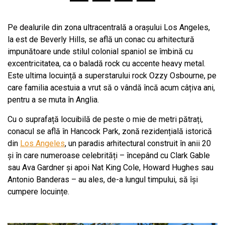
Pe dealurile din zona ultracentrală a orașului Los Angeles,
la est de Beverly Hills, se află un conac cu arhitectură
impunătoare unde stilul colonial spaniol se îmbină cu
excentricitatea, ca o baladă rock cu accente heavy metal.
Este ultima locuință a superstarului rock Ozzy Osbourne, pe
care familia acestuia a vrut să o vândă încă acum câțiva ani,
pentru a se muta în Anglia.
Cu o suprafață locuibilă de peste o mie de metri pătrați,
conacul se află în Hancock Park, zonă rezidențială istorică
din
Los Angeles
, un paradis arhitectural construit în anii 20
și în care numeroase celebrități – începând cu Clark Gable
sau Ava Gardner și apoi Nat King Cole, Howard Hughes sau
Antonio Banderas – au ales, de-a lungul timpului, să își
cumpere locuințe.