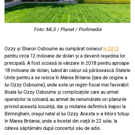
Foto: MLS / Planet / Profimedia
Ozzy și Sharon Osbourne au cumpărat conacul
în 2012
pentru circa 12 milioane de dolari și a devenit reședina lor
principală. A fost scoasă la vânzare în 2018 pentru aproape
18 milioane de dolari, luând ân calcul să părăsească Statele
Unite pentru a se reloca în Marea Britanie (țara de origine a
lui Ozzy Osbourne), unde este un regim fiscal mai favorabil.
Boala lui Ozzy Osbourne și complicațiile care au urmat
operațiilor la coloană au amnat de nenumărate ori planurile
privind această locuință, dar și mutarea definitivă înapoi la
Birmingham, orașul natal al lui Ozzy. Acesta s-a întors totuși
în Marea Britanie, unde a încetat din viață în 22 iulie, la
câteva săptămâni după concertul său de adio.