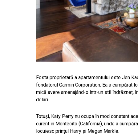
Fosta proprietară a apartamentului este Jen Kao
fondatorul Garmin Corporation. Ea a cumpărat locu
mică avere amenajând-o într-un stil îndrăzneț, î
dolari.
Totuși, Katy Perry nu ocupa în mod constant aces
curent în Montecito (California), unde a cumpărat
locuiesc prințul Harry și Megan Markle.