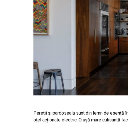
Pereții și pardoseala sunt din lemn de esență înc
oțel acționate electric. O ușă mare culisantă f