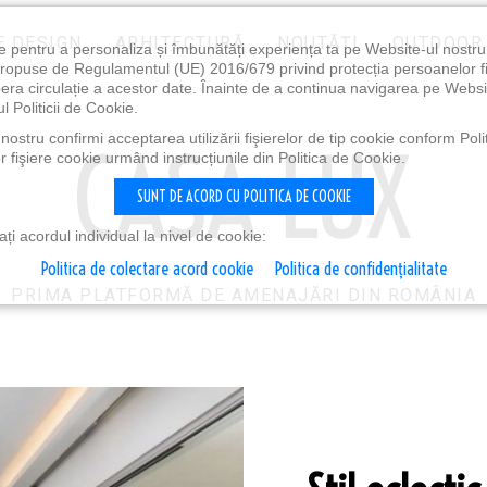
E DESIGN
ARHITECTURĂ
NOUTĂȚI
OUTDOOR
e pentru a personaliza și îmbunătăți experiența ta pe Website-ul nostr
i propuse de Regulamentul (UE) 2016/679 privind protecția persoanelor f
ibera circulație a acestor date. Înainte de a continua navigarea pe Websi
l Politicii de Cookie.
ostru confirmi acceptarea utilizării fişierelor de tip cookie conform Polit
 fişiere cookie urmând instrucțiunile din Politica de Cookie.
SUNT DE ACORD CU POLITICA DE COOKIE
i acordul individual la nivel de cookie:
Politica de colectare acord cookie
Politica de confidențialitate
PRIMA PLATFORMĂ DE AMENAJĂRI DIN ROMÂNIA