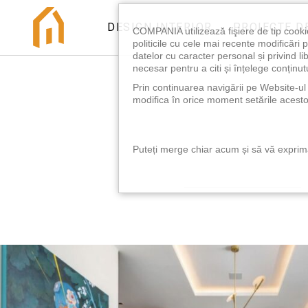
DESIGN INTERIOR
PROIECTE D
COMPANIA utilizează fişiere de tip cooki
politicile cu cele mai recente modificăr
datelor cu caracter personal și privind l
necesar pentru a citi și înțelege conținutu
Prin continuarea navigării pe Website-ul n
modifica în orice moment setările acestor
Puteți merge chiar acum și să vă exprimaț