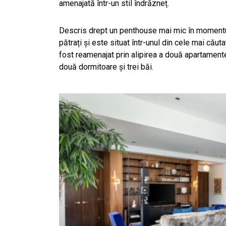
amenajată într-un stil îndrăzneț.
Descris drept un penthouse mai mic în momentul
pătrați și este situat într-unul din cele mai că
fost reamenajat prin alipirea a două apartamente 
două dormitoare și trei băi.