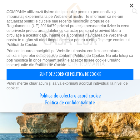
×
COMPANIA utilizează fişiere de tip cookie pentru a personaliza și
îmbunătăți experiența ta pe Website-ul nostru. Te informăm că ne-am
actualizat politicile cu cele mai recente modificări propuse de
Regulamentul (UE) 2016/679 privind protecția persoanelor fizice în ceea
ce privește prelucrarea datelor cu caracter personal și privind libera
circulație a acestor date. Înainte de a continua navigarea pe Website-ul
nostru te rugăm să aloci timpul necesar pentru a citi și înțelege conținutul
Politicii de Cookie.
Prin continuarea navigării pe Website-ul nostru confirmi acceptarea
utilizării fişierelor de tip cookie conform Politicii de Cookie. Nu uita totuși că
PRIMA PLATFORMĂ DE
poți modifica în orice moment setările acestor fişiere cookie urmând
AMENAJĂRI DIN ROMÂNIA
instrucțiunile din Politica de Cookie.
SUNT DE ACORD CU POLITICA DE COOKIE
Puteți merge chiar acum și să vă exprimați acordul individual la nivel de
cookie:
Politica de colectare acord cookie
Politica de confidențialitate