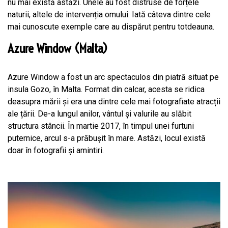
nu mai există astăzi. Unele au fost distruse de forțele
naturii, altele de intervenția omului. Iată câteva dintre cele
mai cunoscute exemple care au dispărut pentru totdeauna.
Azure Window (Malta)
Azure Window a fost un arc spectaculos din piatră situat pe
insula Gozo, în Malta. Format din calcar, acesta se ridica
deasupra mării și era una dintre cele mai fotografiate atracții
ale țării. De-a lungul anilor, vântul și valurile au slăbit
structura stâncii. În martie 2017, în timpul unei furtuni
puternice, arcul s-a prăbușit în mare. Astăzi, locul există
doar în fotografii și amintiri.