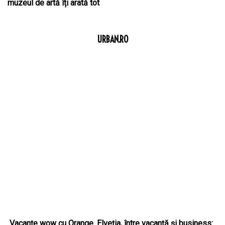
muzeul de artă îți arată tot
URBAN.RO
Vacanțe wow cu Orange. Elveția, între vacanță și business: