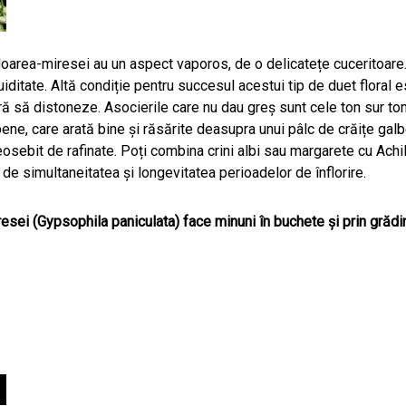
 floarea-miresei au un aspect vaporos, de o delicatețe cuceritoare.
fluiditate. Altă condiție pentru succesul acestui tip de duet floral 
ră să distoneze. Asocierile care nu dau greș sunt cele ton sur ton
bene, care arată bine și răsărite deasupra unui pâlc de crăițe gal
deosebit de rafinate. Poți combina crini albi sau margarete cu Achi
i de simultaneitatea și longevitatea perioadelor de înflorire.
esei (Gypsophila paniculata) face minuni în buchete și prin grădi