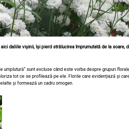
m aici daliile vișinii, își pierd strălucirea împrumutată de la soare,
„de umplutură“ sunt excluse când este vorba despre grupuri flor
aloriza tot ce se profilează pe ele. Florile care evidențiază și 
elelalte și formează un cadru omogen.