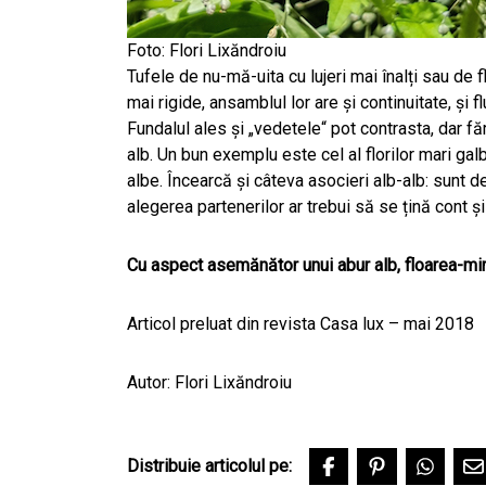
Foto: Flori Lixăndroiu
Tufele de nu-mă-uita cu lujeri mai înalți sau de
mai rigide, ansamblul lor are și continuitate, și 
Fundalul ales și „vedetele“ pot contrasta, dar fă
alb. Un bun exemplu este cel al florilor mari gal
albe. Încearcă și câteva asocieri alb-alb: sunt 
alegerea partenerilor ar trebui să se țină cont ș
Cu aspect asemănător unui abur alb, floarea-mir
Articol preluat din revista Casa lux – mai 2018
Autor: Flori Lixăndroiu
Distribuie articolul pe: