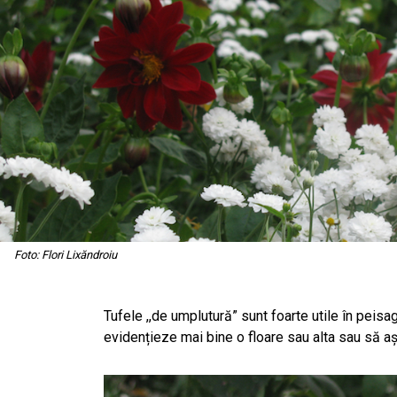
Foto: Flori Lixăndroiu
Tufele ,,de umplutură” sunt foarte utile în peis
evidențieze mai bine o floare sau alta sau să așt