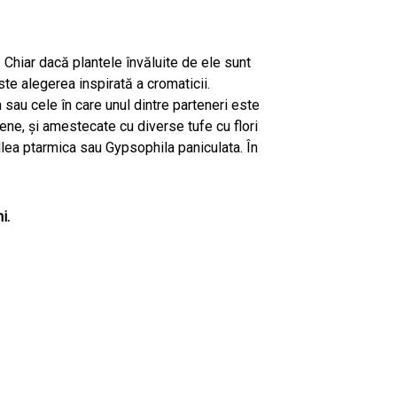
 Chiar dacă plantele învăluite de ele sunt
este alegerea inspirată a cromaticii.
 sau cele în care unul dintre parteneri este
bene, și amestecate cu diverse tufe cu flori
llea ptarmica sau Gypsophila paniculata. În
ni.