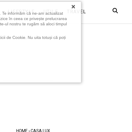
×
LIFESTYLE
UTILE
TRAVEL
u. Te informăm că ne-am actualizat
izice în ceea ce privește prelucrarea
te-ul nostru te rugăm să aloci timpul
icii de Cookie. Nu uita totuși că poți
HOME
›
CASA LUX