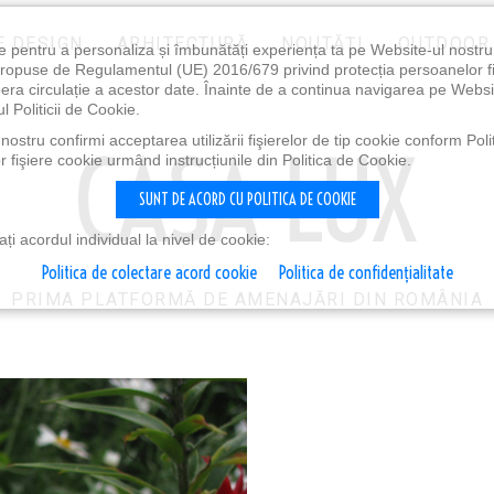
E DESIGN
ARHITECTURĂ
NOUTĂȚI
OUTDOOR
e pentru a personaliza și îmbunătăți experiența ta pe Website-ul nostr
i propuse de Regulamentul (UE) 2016/679 privind protecția persoanelor f
ibera circulație a acestor date. Înainte de a continua navigarea pe Websi
l Politicii de Cookie.
ostru confirmi acceptarea utilizării fişierelor de tip cookie conform Polit
 fişiere cookie urmând instrucțiunile din Politica de Cookie.
SUNT DE ACORD CU POLITICA DE COOKIE
i acordul individual la nivel de cookie:
Politica de colectare acord cookie
Politica de confidențialitate
PRIMA PLATFORMĂ DE AMENAJĂRI DIN ROMÂNIA