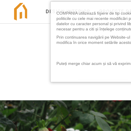
DESIGN INTERIOR
PROIECTE D
COMPANIA utilizează fişiere de tip cooki
politicile cu cele mai recente modificăr
datelor cu caracter personal și privind l
necesar pentru a citi și înțelege conținutu
Prin continuarea navigării pe Website-ul n
modifica în orice moment setările acestor
Puteți merge chiar acum și să vă exprimaț