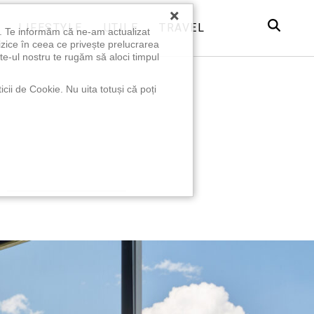
×
LIFESTYLE
UTILE
TRAVEL
u. Te informăm că ne-am actualizat
izice în ceea ce privește prelucrarea
te-ul nostru te rugăm să aloci timpul
icii de Cookie. Nu uita totuși că poți