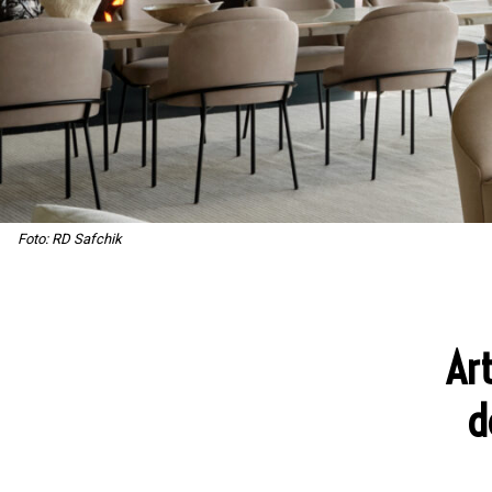
Foto: RD Safchik
Art
d