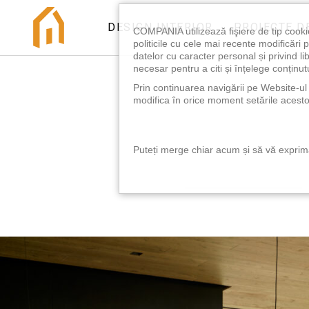
DESIGN INTERIOR
PROIECTE D
COMPANIA utilizează fişiere de tip cooki
politicile cu cele mai recente modificăr
datelor cu caracter personal și privind l
necesar pentru a citi și înțelege conținutu
Prin continuarea navigării pe Website-ul n
modifica în orice moment setările acestor
Puteți merge chiar acum și să vă exprimaț