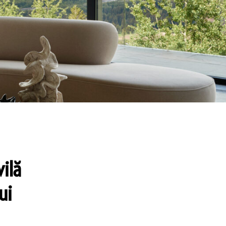
vilă
ui