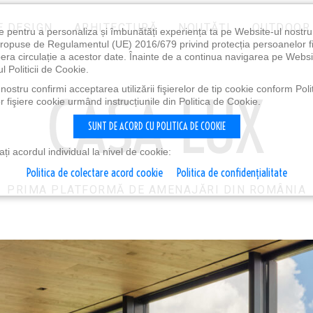
E DESIGN
ARHITECTURĂ
NOUTĂȚI
OUTDOOR
e pentru a personaliza și îmbunătăți experiența ta pe Website-ul nostr
i propuse de Regulamentul (UE) 2016/679 privind protecția persoanelor f
ibera circulație a acestor date. Înainte de a continua navigarea pe Websi
l Politicii de Cookie.
ostru confirmi acceptarea utilizării fişierelor de tip cookie conform Polit
 fişiere cookie urmând instrucțiunile din Politica de Cookie.
SUNT DE ACORD CU POLITICA DE COOKIE
i acordul individual la nivel de cookie:
Politica de colectare acord cookie
Politica de confidențialitate
PRIMA PLATFORMĂ DE AMENAJĂRI DIN ROMÂNIA