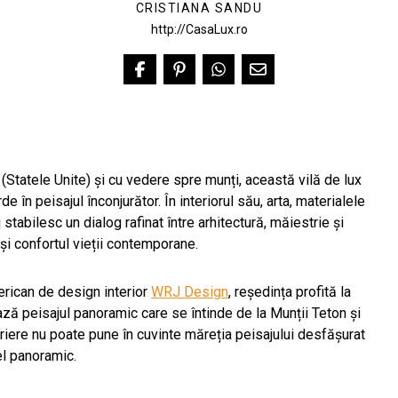
CRISTIANA SANDU
http://CasaLux.ro
 (Statele Unite) și cu vedere spre munți, această vilă de lux
 în peisajul înconjurător. În interiorul său, arta, materialele
stabilesc un dialog rafinat între arhitectură, măiestrie și
și confortul vieții contemporane.
erican de design interior
WRJ Design
, reședința profită la
ză peisajul panoramic care se întinde de la Munții Teton și
riere nu poate pune în cuvinte măreția peisajului desfășurat
vel panoramic.