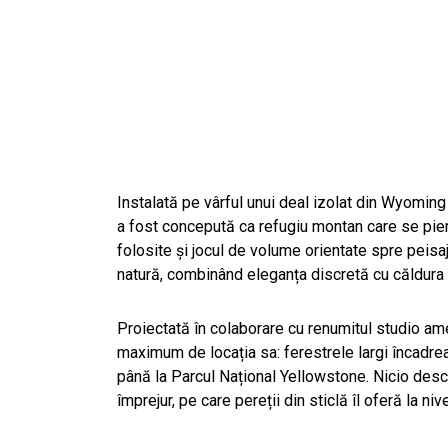
Instalată pe vârful unui deal izolat din Wyoming
a fost concepută ca refugiu montan care se pierde
folosite și jocul de volume orientate spre peisaj 
natură, combinând eleganța discretă cu căldura 
Proiectată în colaborare cu renumitul studio am
maximum de locația sa: ferestrele largi încadrea
până la Parcul Național Yellowstone. Nicio desc
împrejur, pe care pereții din sticlă îl oferă la ni