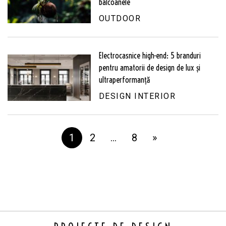
balcoanele
OUTDOOR
Electrocasnice high-end: 5 branduri
pentru amatorii de design de lux și
ultraperformanță
DESIGN INTERIOR
1
2
…
8
»