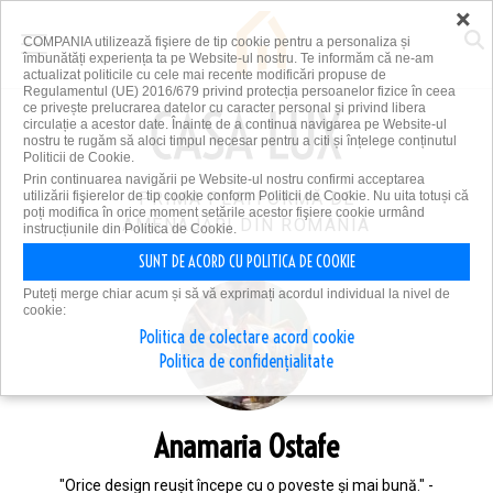
×
COMPANIA utilizează fişiere de tip cookie pentru a personaliza și
îmbunătăți experiența ta pe Website-ul nostru. Te informăm că ne-am
actualizat politicile cu cele mai recente modificări propuse de
Regulamentul (UE) 2016/679 privind protecția persoanelor fizice în ceea
ce privește prelucrarea datelor cu caracter personal și privind libera
circulație a acestor date. Înainte de a continua navigarea pe Website-ul
nostru te rugăm să aloci timpul necesar pentru a citi și înțelege conținutul
Politicii de Cookie.
Prin continuarea navigării pe Website-ul nostru confirmi acceptarea
utilizării fişierelor de tip cookie conform Politicii de Cookie. Nu uita totuși că
PRIMA PLATFORMĂ DE
poți modifica în orice moment setările acestor fişiere cookie urmând
AMENAJĂRI DIN ROMÂNIA
instrucțiunile din Politica de Cookie.
SUNT DE ACORD CU POLITICA DE COOKIE
Puteți merge chiar acum și să vă exprimați acordul individual la nivel de
cookie:
Politica de colectare acord cookie
Politica de confidențialitate
Anamaria Ostafe
"Orice design reușit începe cu o poveste și mai bună." -