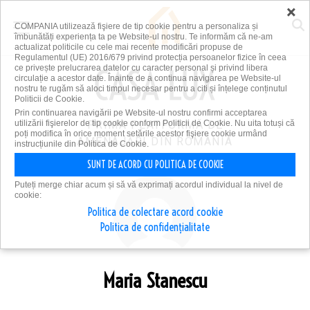
×
COMPANIA utilizează fişiere de tip cookie pentru a personaliza și
îmbunătăți experiența ta pe Website-ul nostru. Te informăm că ne-am
actualizat politicile cu cele mai recente modificări propuse de
Regulamentul (UE) 2016/679 privind protecția persoanelor fizice în ceea
ce privește prelucrarea datelor cu caracter personal și privind libera
circulație a acestor date. Înainte de a continua navigarea pe Website-ul
nostru te rugăm să aloci timpul necesar pentru a citi și înțelege conținutul
Politicii de Cookie.
Prin continuarea navigării pe Website-ul nostru confirmi acceptarea
utilizării fişierelor de tip cookie conform Politicii de Cookie. Nu uita totuși că
PRIMA PLATFORMĂ DE
poți modifica în orice moment setările acestor fişiere cookie urmând
AMENAJĂRI DIN ROMÂNIA
instrucțiunile din Politica de Cookie.
SUNT DE ACORD CU POLITICA DE COOKIE
Puteți merge chiar acum și să vă exprimați acordul individual la nivel de
cookie:
Politica de colectare acord cookie
Politica de confidențialitate
Maria Stanescu