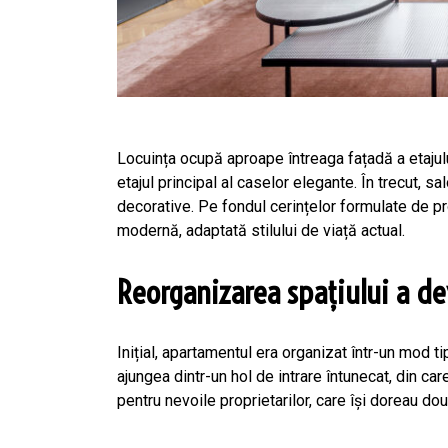
Locuința ocupă aproape întreaga fațadă a etajului
etajul principal al caselor elegante. În trecut, 
decorative. Pe fondul cerințelor formulate de pr
modernă, adaptată stilului de viață actual.
Reorganizarea spațiului a d
Inițial, apartamentul era organizat într-un mod tip
ajungea dintr-un hol de intrare întunecat, din car
pentru nevoile proprietarilor, care își doreau do