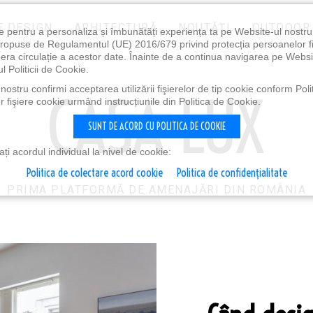
E DESIGN
ARHITECTURĂ
NOUTĂȚI
OUTDOOR
e pentru a personaliza și îmbunătăți experiența ta pe Website-ul nostr
i propuse de Regulamentul (UE) 2016/679 privind protecția persoanelor f
ibera circulație a acestor date. Înainte de a continua navigarea pe Websi
l Politicii de Cookie.
ostru confirmi acceptarea utilizării fişierelor de tip cookie conform Polit
 fişiere cookie urmând instrucțiunile din Politica de Cookie.
SUNT DE ACORD CU POLITICA DE COOKIE
i acordul individual la nivel de cookie:
Politica de colectare acord cookie
Politica de confidențialitate
PRIMA PLATFORMĂ DE AMENAJĂRI DIN ROMÂNIA