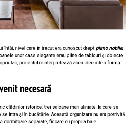
 întâi, nivel care în trecut era cunoscut drept
piano nobile
,
saloanele unor case elegante erau pline de tablouri și obiecte
oprietari, proiectul reinterpretează acea idee într-o formă
evenit necesară
ic clădirilor istorice: trei saloane mari aliniate, la care se
e se intra și în bucătărie. Această organizare nu era potrivită
uă dormitoare separate, fiecare cu propria baie.