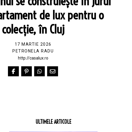
nul se construiește în jurul
partament de lux pentru o
colecție, în Cluj
17 MARTIE 2026
PETRONELA RADU
http://casalux.ro
ULTIMELE ARTICOLE