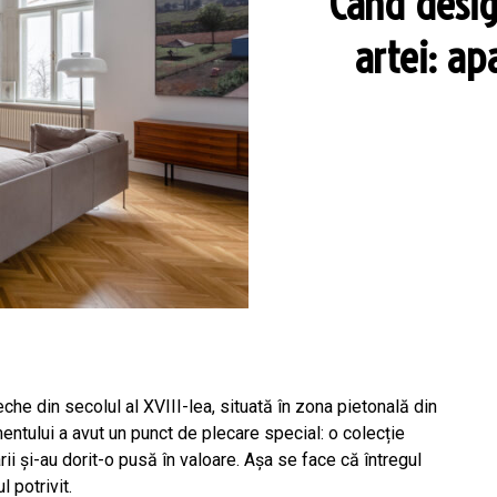
Când desig
artei: a
che din secolul al XVIII-lea, situată în zona pietonală din
ntului a avut un punct de plecare special: o colecție
i și-au dorit-o pusă în valoare. Așa se face că întregul
l potrivit.