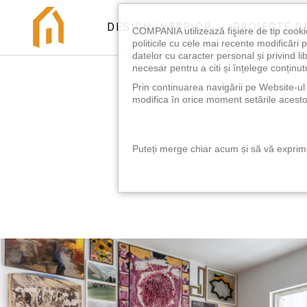
DESIGN INTERIOR
PROIECTE D
COMPANIA utilizează fişiere de tip cooki
politicile cu cele mai recente modificăr
datelor cu caracter personal și privind l
necesar pentru a citi și înțelege conținutu
Prin continuarea navigării pe Website-ul n
modifica în orice moment setările acestor
Puteți merge chiar acum și să vă exprimaț