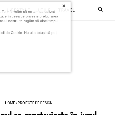
×
LIFESTYLE
UTILE
TRAVEL
u. Te informăm că ne-am actualizat
izice în ceea ce privește prelucrarea
te-ul nostru te rugăm să aloci timpul
icii de Cookie. Nu uita totuși că poți
HOME
›
PROIECTE DE DESIGN