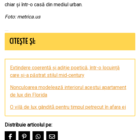
chiar și într-o casă din mediul urban.
Foto: metrica.us
CITEȘTE ȘI:
Extindere coerentă și adiție poetică, într-o locuință
care și-a păstrat stilul mid‑century
Nonculoarea modelează interiorul acestui apartament
de lux din Florida
O vilă de lux gânditǎ pentru timpul petrecut în afara ei
Distribuie articolul pe: