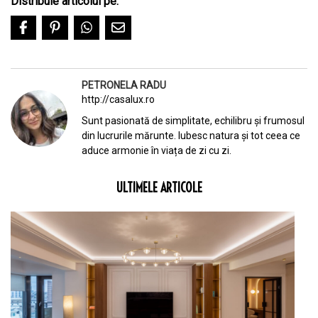
Distribuie articolul pe:
PETRONELA RADU
http://casalux.ro
Sunt pasionată de simplitate, echilibru și frumosul
din lucrurile mărunte. Iubesc natura și tot ceea ce
aduce armonie în viața de zi cu zi.
ULTIMELE ARTICOLE