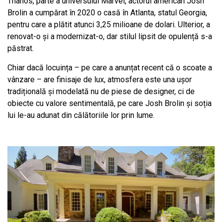
Thanos, parte a universului Marvel, actorul american Josh
Brolin a cumpărat în 2020 o casă în Atlanta, statul Georgia,
pentru care a plătit atunci 3,25 milioane de dolari. Ulterior, a
renovat-o și a modernizat-o, dar stilul lipsit de opulență s-a
păstrat.
Chiar dacă locuința – pe care a anunțat recent că o scoate a
vânzare – are finisaje de lux, atmosfera este una ușor
tradițională și modelată nu de piese de designer, ci de
obiecte cu valore sentimentală, pe care Josh Brolin și soția
lui le-au adunat din călătoriile lor prin lume.