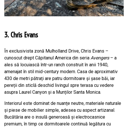
3. Chris Evans
În exclusivista zonă Mulholland Drive, Chris Evans –
cunoscut drept Căpitanul America din seria
Avengers
– a
ales să locuiască într-un ranch construit în anii 1940,
amenajat în stil mid-century modern. Casa de aproximativ
430 de metri pătrați are patru dormitoare și șase băi, iar
pereții din sticlă deschid livingul spre terasa cu vedere
asupra Laurel Canyon și a Munților Santa Monica.
Interiorul este dominat de nuanțe neutre, materiale naturale
și piese de mobilier simple, adesea cu aspect artizanal.
Bucătăria are o insulă generoasă și electrocasnice
premium, în timp ce dormitoarele continuă legătura cu