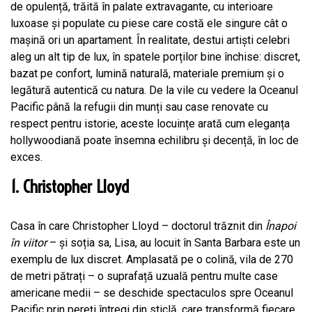
de opulență, trăită în palate extravagante, cu interioare
luxoase și populate cu piese care costă ele singure cât o
mașină ori un apartament. În realitate, destui artiști celebri
aleg un alt tip de lux, în spatele porților bine închise: discret,
bazat pe confort, lumină naturală, materiale premium și o
legătură autentică cu natura. De la vile cu vedere la Oceanul
Pacific până la refugii din munți sau case renovate cu
respect pentru istorie, aceste locuințe arată cum eleganța
hollywoodiană poate însemna echilibru și decență, în loc de
exces.
1. Christopher Lloyd
Casa în care Christopher Lloyd – doctorul trăznit din
Înapoi
în viitor
– și soția sa, Lisa, au locuit în Santa Barbara este un
exemplu de lux discret. Amplasată pe o colină, vila de 270
de metri pătrați – o suprafață uzuală pentru multe case
americane medii – se deschide spectaculos spre Oceanul
Pacific prin pereți întregi din sticlă, care transformă fiecare