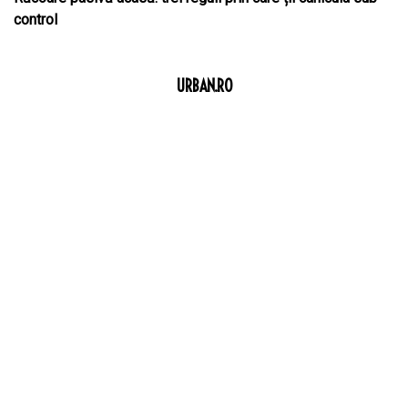
control
URBAN.RO