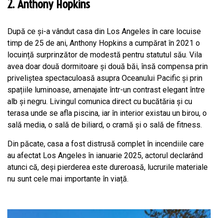
2. Anthony Hopkins
După ce și-a vândut casa din Los Angeles în care locuise
timp de 25 de ani, Anthony Hopkins a cumpărat în 2021 o
locuință surprinzător de modestă pentru statutul său. Vila
avea doar două dormitoare și două băi, însă compensa prin
priveliștea spectaculoasă asupra Oceanului Pacific și prin
spațiile luminoase, amenajate într-un contrast elegant între
alb și negru. Livingul comunica direct cu bucătăria și cu
terasa unde se afla piscina, iar în interior existau un birou, o
sală media, o sală de biliard, o cramă și o sală de fitness.
Din păcate, casa a fost distrusă complet în incendiile care
au afectat Los Angeles în ianuarie 2025, actorul declarând
atunci că, deși pierderea este dureroasă, lucrurile materiale
nu sunt cele mai importante în viață.