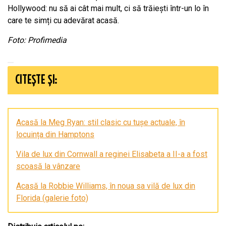
Hollywood: nu să ai cât mai mult, ci să trăiești într-un lo în
care te simți cu adevărat acasă.
Foto: Profimedia
CITEȘTE ȘI:
Acasă la Meg Ryan: stil clasic cu tușe actuale, în
locuința din Hamptons
Vila de lux din Cornwall a reginei Elisabeta a II-a a fost
scoasă la vânzare
Acasă la Robbie Williams, în noua sa vilă de lux din
Florida (galerie foto)