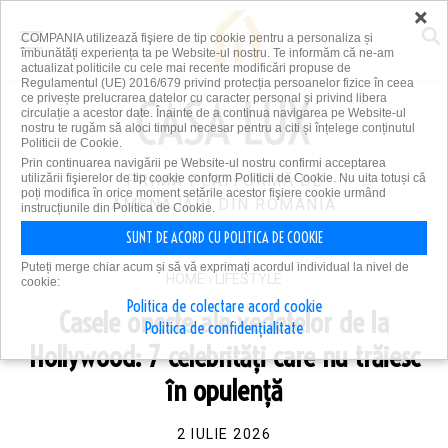
×
COMPANIA utilizează fişiere de tip cookie pentru a personaliza și
îmbunătăți experiența ta pe Website-ul nostru. Te informăm că ne-am
actualizat politicile cu cele mai recente modificări propuse de
Regulamentul (UE) 2016/679 privind protecția persoanelor fizice în ceea
ce privește prelucrarea datelor cu caracter personal și privind libera
circulație a acestor date. Înainte de a continua navigarea pe Website-ul
nostru te rugăm să aloci timpul necesar pentru a citi și înțelege conținutul
Politicii de Cookie.
Prin continuarea navigării pe Website-ul nostru confirmi acceptarea
utilizării fişierelor de tip cookie conform Politicii de Cookie. Nu uita totuși că
PRIMA PLATFORMĂ DE
poți modifica în orice moment setările acestor fişiere cookie urmând
AMENAJĂRI DIN ROMÂNIA
instrucțiunile din Politica de Cookie.
SUNT DE ACORD CU POLITICA DE COOKIE
Puteți merge chiar acum și să vă exprimați acordul individual la nivel de
HOME
›
LIFESTYLE
cookie:
Politica de colectare acord cookie
Casele oneste ale vedetelor de la
Politica de confidențialitate
Hollywood: 7 celebrități care nu trăiesc
în opulență
2 IULIE 2026