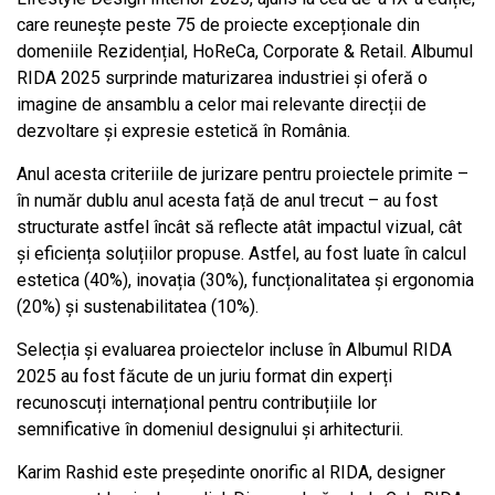
care reunește peste 75 de proiecte excepționale din
domeniile Rezidențial, HoReCa, Corporate & Retail. Albumul
RIDA 2025 surprinde maturizarea industriei și oferă o
imagine de ansamblu a celor mai relevante direcții de
dezvoltare și expresie estetică în România.
Anul acesta criteriile de jurizare pentru proiectele primite –
în număr dublu anul acesta față de anul trecut – au fost
structurate astfel încât să reflecte atât impactul vizual, cât
și eficiența soluțiilor propuse. Astfel, au fost luate în calcul
estetica (40%), inovația (30%), funcționalitatea și ergonomia
(20%) și sustenabilitatea (10%).
Selecția și evaluarea proiectelor incluse în Albumul RIDA
2025 au fost făcute de un juriu format din experți
recunoscuți internațional pentru contribuțiile lor
semnificative în domeniul designului și arhitecturii.
Karim Rashid este președinte onorific al RIDA, designer