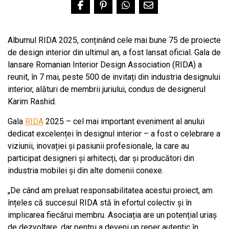
Albumul RIDA 2025, conținând cele mai bune 75 de proiecte
de design interior din ultimul an, a fost lansat oficial. Gala de
lansare Romanian Interior Design Association (RIDA) a
reunit, în 7 mai, peste 500 de invitați din industria designului
interior, alături de membrii juriului, condus de designerul
Karim Rashid.
Gala
RIDA
2025 – cel mai important eveniment al anului
dedicat excelenței în designul interior – a fost o celebrare a
viziunii, inovației și pasiunii profesionale, la care au
participat designeri și arhitecți, dar și producători din
industria mobilei și din alte domenii conexe.
„De când am preluat responsabilitatea acestui proiect, am
înțeles că succesul RIDA stă în efortul colectiv și în
implicarea fiecărui membru. Asociația are un potențial uriaș
de dezvoltare, dar pentru a deveni un reper autentic în