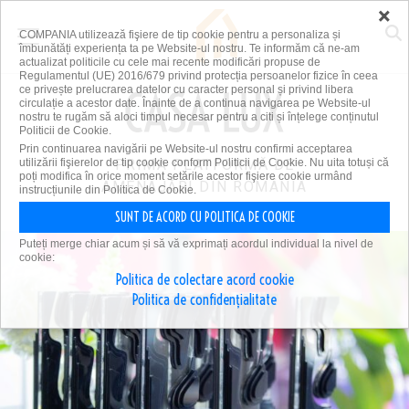
×
COMPANIA utilizează fişiere de tip cookie pentru a personaliza și
îmbunătăți experiența ta pe Website-ul nostru. Te informăm că ne-am
actualizat politicile cu cele mai recente modificări propuse de
Regulamentul (UE) 2016/679 privind protecția persoanelor fizice în ceea
ce privește prelucrarea datelor cu caracter personal și privind libera
circulație a acestor date. Înainte de a continua navigarea pe Website-ul
nostru te rugăm să aloci timpul necesar pentru a citi și înțelege conținutul
Politicii de Cookie.
Prin continuarea navigării pe Website-ul nostru confirmi acceptarea
utilizării fişierelor de tip cookie conform Politicii de Cookie. Nu uita totuși că
PRIMA PLATFORMĂ DE
poți modifica în orice moment setările acestor fişiere cookie urmând
AMENAJĂRI DIN ROMÂNIA
instrucțiunile din Politica de Cookie.
SUNT DE ACORD CU POLITICA DE COOKIE
Puteți merge chiar acum și să vă exprimați acordul individual la nivel de
cookie:
Politica de colectare acord cookie
Politica de confidențialitate