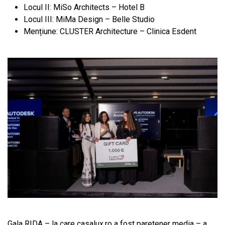
Locul II: MiSo Architects – Hotel B
Locul III: MiMa Design – Belle Studio
Mențiune: CLUSTER Architecture – Clinica Esdent
Gala RIDA – la care casalux.ro a fost paretener media – a