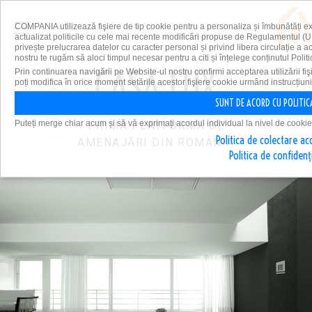
COMPANIA utilizează fişiere de tip cookie pentru a personaliza și îmbunătăți e
actualizat politicile cu cele mai recente modificări propuse de Regulamentul (U
privește prelucrarea datelor cu caracter personal și privind libera circulație a 
nostru te rugăm să aloci timpul necesar pentru a citi și înțelege conținutul Politi
Prin continuarea navigării pe Website-ul nostru confirmi acceptarea utilizării fiş
poți modifica în orice moment setările acestor fişiere cookie urmând instrucțiuni
SUNT DE ACORD CU POLITIC
Puteți merge chiar acum și să vă exprimați acordul individual la nivel de cookie
PRIMA PLATFORMĂ DE
Politica de colectare ac
AMENAJĂRI DIN ROMÂNIA
Politica de confidenț