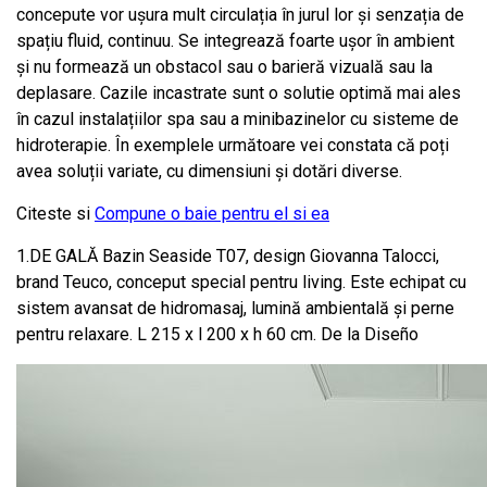
concepute vor ușura mult circulația în jurul lor și senzația de
spațiu fluid, continuu. Se integrează foarte ușor în ambient
și nu formează un obstacol sau o barieră vizuală sau la
deplasare. Cazile incastrate sunt o solutie optimă mai ales
în cazul instalațiilor spa sau a minibazinelor cu sisteme de
hidroterapie. În exemplele următoare vei constata că poți
avea soluții variate, cu dimensiuni și dotări diverse.
Citeste si
Compune o baie pentru el si ea
1.DE GALĂ Bazin Seaside T07, design Giovanna Talocci,
brand Teuco, conceput special pentru living. Este echipat cu
sistem avansat de hidromasaj, lumină ambientală și perne
pentru relaxare. L 215 x l 200 x h 60 cm. De la Diseño