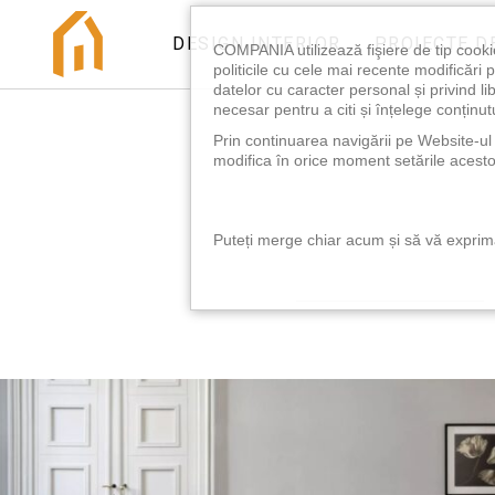
DESIGN INTERIOR
PROIECTE D
COMPANIA utilizează fişiere de tip cooki
politicile cu cele mai recente modificăr
datelor cu caracter personal și privind l
necesar pentru a citi și înțelege conținutu
Prin continuarea navigării pe Website-ul n
modifica în orice moment setările acestor
Puteți merge chiar acum și să vă exprimaț