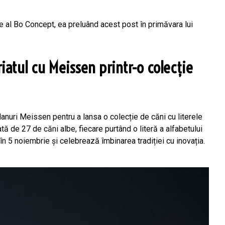
e al Bo Concept, ea preluând acest post în primăvara lui
atul cu Meissen printr-o colecție
lanuri Meissen pentru a lansa o colecție de căni cu literele
ată de 27 de căni albe, fiecare purtând o literă a alfabetului
 în 5 noiembrie și celebrează îmbinarea tradiției cu inovația.