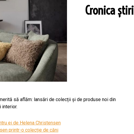
Cronica știr
 merită să aflăm: lansări de colecții și de produse noi din
interior.
entru ei de Helena Christensen
en printr-o colecție de căni