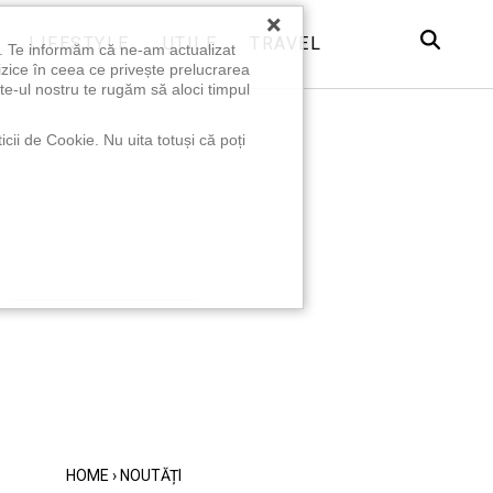
×
LIFESTYLE
UTILE
TRAVEL
u. Te informăm că ne-am actualizat
izice în ceea ce privește prelucrarea
te-ul nostru te rugăm să aloci timpul
icii de Cookie. Nu uita totuși că poți
HOME
›
NOUTĂȚI