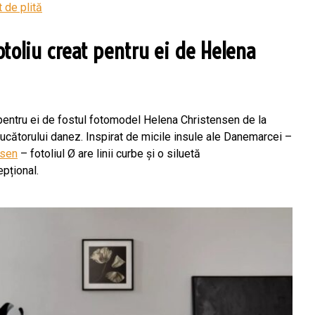
 de plită
otoliu creat pentru ei de Helena
 pentru ei de fostul fotomodel Helena Christensen de la
ducătorului danez. Inspirat de micile insule ale Danemarcei –
nsen
– fotoliul Ø are linii curbe și o siluetă
pțional.