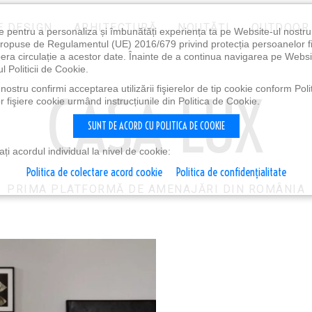
E DESIGN
ARHITECTURĂ
NOUTĂȚI
OUTDOOR
e pentru a personaliza și îmbunătăți experiența ta pe Website-ul nostr
i propuse de Regulamentul (UE) 2016/679 privind protecția persoanelor f
ibera circulație a acestor date. Înainte de a continua navigarea pe Websi
l Politicii de Cookie.
ostru confirmi acceptarea utilizării fişierelor de tip cookie conform Polit
 fişiere cookie urmând instrucțiunile din Politica de Cookie.
SUNT DE ACORD CU POLITICA DE COOKIE
i acordul individual la nivel de cookie:
Politica de colectare acord cookie
Politica de confidențialitate
PRIMA PLATFORMĂ DE AMENAJĂRI DIN ROMÂNIA