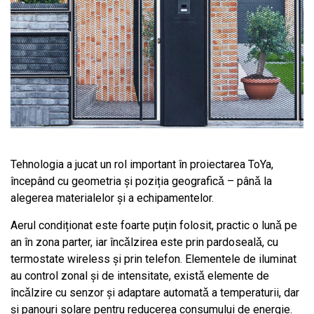
Tehnologia a jucat un rol important în proiectarea ToYa,
începând cu geometria şi poziția geograficǎ – pânǎ la
alegerea materialelor şi a echipamentelor.
Aerul condiționat este foarte puțin folosit, practic o lunǎ pe
an în zona parter, iar încǎlzirea este prin pardosealǎ, cu
termostate wireless şi prin telefon. Elementele de iluminat
au control zonal şi de intensitate, existǎ elemente de
încǎlzire cu senzor şi adaptare automatǎ a temperaturii, dar
și panouri solare pentru reducerea consumului de energie.