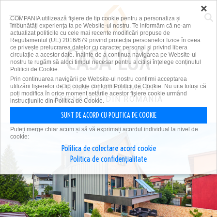
×
COMPANIA utilizează fişiere de tip cookie pentru a personaliza și
îmbunătăți experiența ta pe Website-ul nostru. Te informăm că ne-am
actualizat politicile cu cele mai recente modificări propuse de
Regulamentul (UE) 2016/679 privind protecția persoanelor fizice în ceea
ce privește prelucrarea datelor cu caracter personal și privind libera
circulație a acestor date. Înainte de a continua navigarea pe Website-ul
nostru te rugăm să aloci timpul necesar pentru a citi și înțelege conținutul
Politicii de Cookie.
Prin continuarea navigării pe Website-ul nostru confirmi acceptarea
utilizării fişierelor de tip cookie conform Politicii de Cookie. Nu uita totuși că
PRIMA PLATFORMĂ DE
poți modifica în orice moment setările acestor fişiere cookie urmând
AMENAJĂRI DIN ROMÂNIA
instrucțiunile din Politica de Cookie.
SUNT DE ACORD CU POLITICA DE COOKIE
Puteți merge chiar acum și să vă exprimați acordul individual la nivel de
cookie:
Politica de colectare acord cookie
Politica de confidențialitate