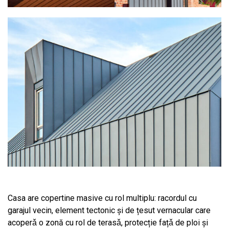
Casa are copertine masive cu rol multiplu: racordul cu
garajul vecin, element tectonic şi de țesut vernacular care
acoperǎ o zonă cu rol de terasǎ, protecție fațǎ de ploi şi