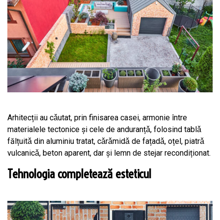
Arhitecții au cǎutat, prin finisarea casei, armonie între
materialele tectonice şi cele de anduranțǎ, folosind tablǎ
fălțuitǎ din aluminiu tratat, cǎrǎmidǎ de fațadǎ, oțel, piatrǎ
vulcanicǎ, beton aparent, dar și lemn de stejar recondiționat.
Tehnologia completează esteticul