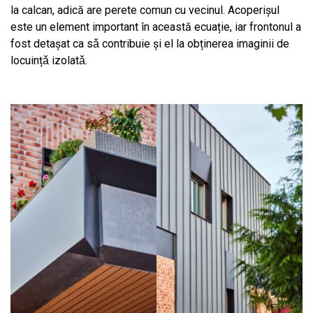
la calcan, adică are perete comun cu vecinul. Acoperişul
este un element important în această ecuație, iar frontonul a
fost detaşat ca sǎ contribuie și el la obținerea imaginii de
locuințǎ izolatǎ.