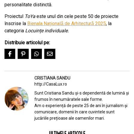
personalitate distinctă.
Proiectul
ToYa
este unul din cele peste 50 de proiecte
înscrise la
Bienala Naționalǎ de Arhitecturǎ 2025
, la
categoria
Locuințe individuale.
Distribuie articolul pe:
CRISTIANA SANDU
http://CasaLux.ro
Sunt Cristiana Sandu și-s dependentă de lumină și
frumos în nenumăratele sale forme.
Am o experiență de peste 25 de ani în jurnalism și
comunicare, domenii în care cuvintele sunt
jucăriile prețioase ale oamenilor mari.
ULTIMELE ARTICOLE