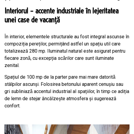
Interiorul – accente industriale în lejeritatea
unei case de vacanță
În interior, elementele structurale au fost integral ascunse în
compoziția pereților, permițând astfel un spațiu util care
totalizează 280 mp. Iluminatul natural este asigurat pentru
fiecare zonǎ, cu excepția scǎrilor care sunt iluminate
zenital.
Spațiul de 100 mp de la parter pare mai mare datoritǎ
stâlpilor ascunşi. Folosirea betonului aparent cenuşiu sau
gri subliniazǎ accentul industrial al spațiilor, în timp ce adiția
de lemn de stejar ăncălzește atmosfera și sugerează
confort.