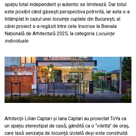
spațiu total independent și autentic se limitează. Dar totul
este posibil când găsești perspectiva potrivită, iar asta s-a
întâmplat în cazul unei locuințe cuplate din București, al
cărei proiect s-a regăsit între cele înscrise la Bienala
Naționalǎ de Arhitecturǎ 2025, la categoria
Locuințe
individuale
.
Arhitecții Lilian Captari şi Iana Captari au proiectat ToYa ca
un spațiu stereotipal de casǎ, gânditǎ ca o “viletta” de oraş,
care lasǎ senzația de locuință izolatǎ deși este construită