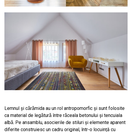
Lemnul şi cǎrǎmida au un rol antropomorfic şi sunt folosite
ca material de legǎturǎ între rǎceala betonului şi tencuiala
albǎ. Pe ansamblu, asocierile de stiluri și elemente aparent
diferite construiesc un cadru original, într-o locuință cu