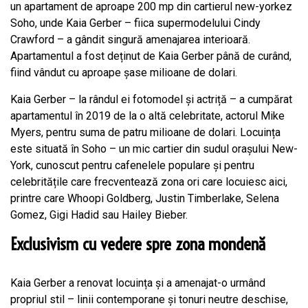
un apartament de aproape 200 mp din cartierul new-yorkez
Soho, unde Kaia Gerber – fiica supermodelului Cindy
Crawford – a gândit singură amenajarea interioară.
Apartamentul a fost deținut de Kaia Gerber până de curând,
fiind vândut cu aproape șase milioane de dolari.
Kaia Gerber – la rândul ei fotomodel și actriță – a cumpărat
apartamentul în 2019 de la o altă celebritate, actorul Mike
Myers, pentru suma de patru milioane de dolari. Locuința
este situată în Soho – un mic cartier din sudul orașului New-
York, cunoscut pentru cafenelele populare și pentru
celebritățile care frecventează zona ori care locuiesc aici,
printre care Whoopi Goldberg, Justin Timberlake, Selena
Gomez, Gigi Hadid sau Hailey Bieber.
Exclusivism cu vedere spre zona mondenă
Kaia Gerber a renovat locuința și a amenajat-o urmând
propriul stil – linii contemporane și tonuri neutre deschise,