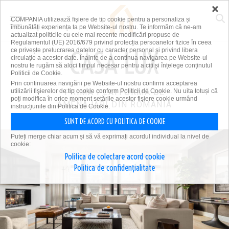
×
COMPANIA utilizează fişiere de tip cookie pentru a personaliza și
îmbunătăți experiența ta pe Website-ul nostru. Te informăm că ne-am
actualizat politicile cu cele mai recente modificări propuse de
Regulamentul (UE) 2016/679 privind protecția persoanelor fizice în ceea
ce privește prelucrarea datelor cu caracter personal și privind libera
circulație a acestor date. Înainte de a continua navigarea pe Website-ul
nostru te rugăm să aloci timpul necesar pentru a citi și înțelege conținutul
Politicii de Cookie.
Prin continuarea navigării pe Website-ul nostru confirmi acceptarea
utilizării fişierelor de tip cookie conform Politicii de Cookie. Nu uita totuși că
PRIMA PLATFORMĂ DE
poți modifica în orice moment setările acestor fişiere cookie urmând
AMENAJĂRI DIN ROMÂNIA
instrucțiunile din Politica de Cookie.
SUNT DE ACORD CU POLITICA DE COOKIE
Puteți merge chiar acum și să vă exprimați acordul individual la nivel de
cookie:
Politica de colectare acord cookie
Politica de confidențialitate