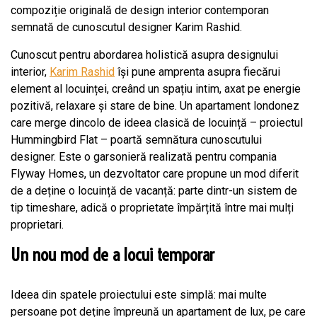
compoziție originală de design interior contemporan
semnată de cunoscutul designer Karim Rashid.
Cunoscut pentru abordarea holistică asupra designului
interior,
Karim Rashid
își pune amprenta asupra fiecărui
element al locuinței, creând un spațiu intim, axat pe energie
pozitivă, relaxare și stare de bine. Un apartament londonez
care merge dincolo de ideea clasică de locuință – proiectul
Hummingbird Flat – poartă semnătura cunoscutului
designer. Este o garsonieră realizată pentru compania
Flyway Homes, un dezvoltator care propune un mod diferit
de a deține o locuință de vacanță: parte dintr-un sistem de
tip timeshare, adică o proprietate împărțită între mai mulți
proprietari.
Un nou mod de a locui temporar
Ideea din spatele proiectului este simplă: mai multe
persoane pot deține împreună un apartament de lux, pe care