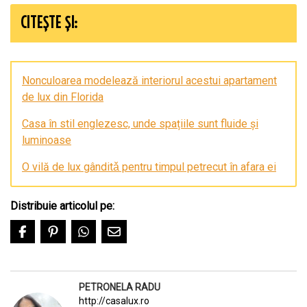
CITEȘTE ȘI:
Nonculoarea modelează interiorul acestui apartament
de lux din Florida
Casa în stil englezesc, unde spațiile sunt fluide și
luminoase
O vilă de lux gânditǎ pentru timpul petrecut în afara ei
Distribuie articolul pe:
PETRONELA RADU
http://casalux.ro