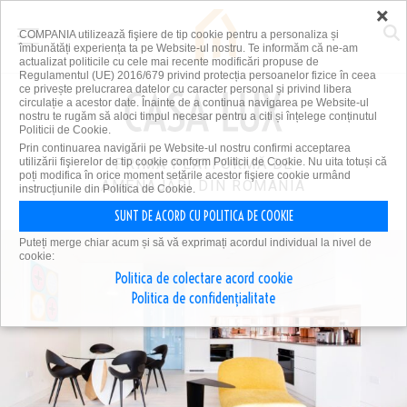
×
COMPANIA utilizează fişiere de tip cookie pentru a personaliza și
îmbunătăți experiența ta pe Website-ul nostru. Te informăm că ne-am
actualizat politicile cu cele mai recente modificări propuse de
Regulamentul (UE) 2016/679 privind protecția persoanelor fizice în ceea
ce privește prelucrarea datelor cu caracter personal și privind libera
circulație a acestor date. Înainte de a continua navigarea pe Website-ul
nostru te rugăm să aloci timpul necesar pentru a citi și înțelege conținutul
Politicii de Cookie.
Prin continuarea navigării pe Website-ul nostru confirmi acceptarea
utilizării fişierelor de tip cookie conform Politicii de Cookie. Nu uita totuși că
PRIMA PLATFORMĂ DE
poți modifica în orice moment setările acestor fişiere cookie urmând
AMENAJĂRI DIN ROMÂNIA
instrucțiunile din Politica de Cookie.
SUNT DE ACORD CU POLITICA DE COOKIE
Puteți merge chiar acum și să vă exprimați acordul individual la nivel de
cookie:
Politica de colectare acord cookie
Politica de confidențialitate