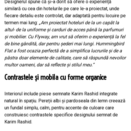
Designerul spune că și-a dorit să ofere o experiență
similară cu cea din hotelurile pe care le-a proiectat, unde
fiecare detaliu este controlat, dar adaptată pentru locuire pe
termen mai lung:
„Am proiectat hoteluri de la un capăt la
altul- de la uniforme și carduri de acces până la parfumuri
și mobilier. Cu Flyway, am vrut să oferim o experiență la fel
de bine gândită, dar pentru șederi mai lungi. Hummingbird
Flat a fost ocazia perfectă de a simplifica lucrurile și de a
păstra doar elemente de calitate, care să răspundă nevoilor
multor oameni, dar să reflecte și stilul meu.”
Contrastele și mobila cu forme organice
Interiorul include piese semnate Karim Rashid integrate
natural în spațiu. Pereții albi și pardoseala din lemn creează
un fundal simplu, calm, pentru accente de culoare care
construiesc contrastele specifice designului semnat de
Karim Rashid.