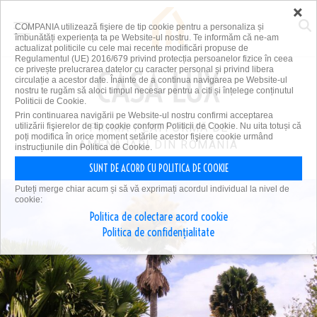
×
COMPANIA utilizează fişiere de tip cookie pentru a personaliza și
îmbunătăți experiența ta pe Website-ul nostru. Te informăm că ne-am
actualizat politicile cu cele mai recente modificări propuse de
Regulamentul (UE) 2016/679 privind protecția persoanelor fizice în ceea
ce privește prelucrarea datelor cu caracter personal și privind libera
circulație a acestor date. Înainte de a continua navigarea pe Website-ul
nostru te rugăm să aloci timpul necesar pentru a citi și înțelege conținutul
Politicii de Cookie.
Prin continuarea navigării pe Website-ul nostru confirmi acceptarea
utilizării fişierelor de tip cookie conform Politicii de Cookie. Nu uita totuși că
PRIMA PLATFORMĂ DE
poți modifica în orice moment setările acestor fişiere cookie urmând
AMENAJĂRI DIN ROMÂNIA
instrucțiunile din Politica de Cookie.
SUNT DE ACORD CU POLITICA DE COOKIE
Puteți merge chiar acum și să vă exprimați acordul individual la nivel de
cookie:
Politica de colectare acord cookie
Politica de confidențialitate