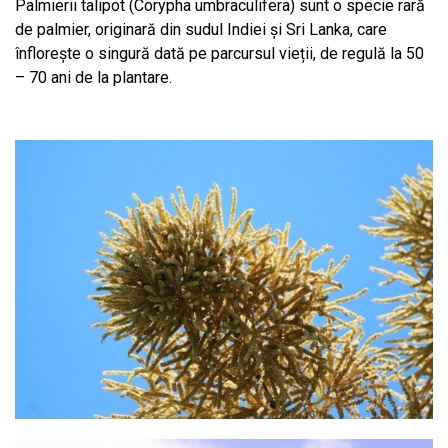
Palmierii talipot (Corypha umbraculifera) sunt o specie rară
de palmier, originară din sudul Indiei și Sri Lanka, care
înflorește o singură dată pe parcursul vieții, de regulă la 50
– 70 ani de la plantare.