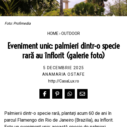
Foto: Profimedia
HOME
›
OUTDOOR
Eveniment unic: palmieri dintr-o specie
rară au înflorit (galerie foto)
5 DECEMBRIE 2025
ANAMARIA OSTAFE
http://CasaLux.ro
Palmierii dintr-o specie rară, plantați acum 60 de ani în
parcul Flamengo din Rio de Janeiro (Brazilia), au înflorit.
Este un eveniment unic: această specie de palmieri