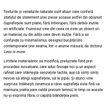
Texturile și venaturile naturale sunt atuuri care conferă
statutul de statement unei piese scoase astfel din obișnuit.
Suprafețele sunt plane, fără întreruperi, fără detalii inutile
ori artificiale. Frumosul vine din ceea ce este un obiect ori
un material, nu din adiții care devin inutile. Fără a se
confunda cu minimalismul, designul bucătăriilro
contemporane ține seama, într-o anume măsură, de dictorul
Less is more
.
Limitele materialelor se modifică, prelucrate fiind prin
procedee inovatoare, care aduc finisaje noi și un aspect
rafinat care stârnește senzațiile tactile, așa că simți simți
nevoia să atingi suprafețele, să le pipăi. Și atunci vine
surpriza: întâlnești ceramica a cărei suprafață este fină ca
marmura, piatra pare caldă precum lemnul, în timp ce acesta
nu-și exprimă fibra, ci capătă blândețea pielii.