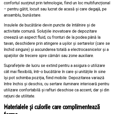
confortul susținut prin tehnologie, fiind un loc multifuncțional
– pentru gătit, locuit sau lucrat de acasă și care degajă, pe
ansamblu, bunăstare.
Insulele de bucătărie devin puncte de întâlnire și de
activitate comună. Soluțiile inovatoare de depozitare
creează un aspect fluid, cu fronturi de la podea până la
tavan, deschidere prin atingere a ușilor și sertarelor (care se
închid singure) și ascunderea totală a electrocasnicelor și a
spațiilor de trecere spre cămări sau zone auxiliare.
Suprafețele de lucru se extind pentru a asigura o utilizare
cât mai flexibilă, într-o bucătărie în care și unitățile în sine
își pot schimba poziția, fiind mobile. Depozitarea variază
între închis și deschis, cu sertare iluminare interioară pentru
utilizare confortabilă și rafturi deschise ca accent, dar și din
rațiuni de utilitate.
Materialele și culorile care complimentează