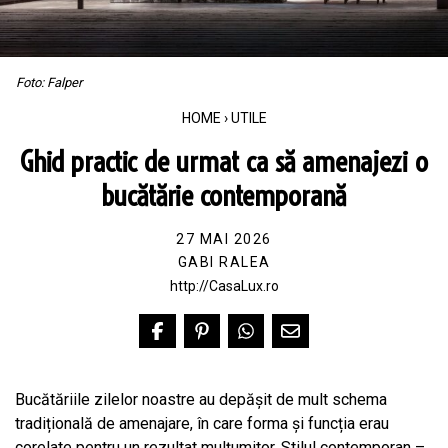
Foto: Falper
HOME
›
UTILE
Ghid practic de urmat ca să amenajezi o
bucătărie contemporană
27 MAI 2026
GABI RALEA
http://CasaLux.ro
Bucătăriile zilelor noastre au depășit de mult schema
tradițională de amenajare, în care forma și funcția erau
corelate pentru un rezultat mulțumitor. Stilul contemporan –