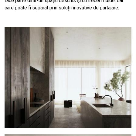
face parte dintr-un spațiu deschis și cu treceri fluide, dar
care poate fi separat prin soluții inovative de partajare.