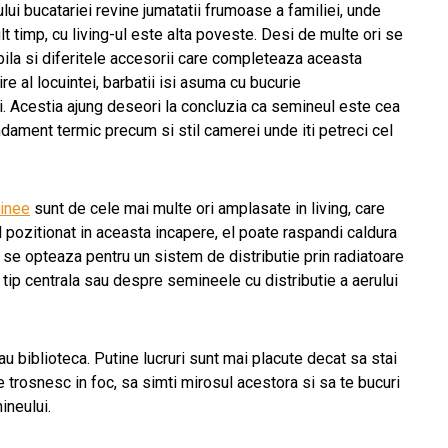
ui bucatariei revine jumatatii frumoase a familiei, unde
lt timp, cu living-ul este alta poveste. Desi de multe ori se
ila si diferitele accesorii care completeaza aceasta
e al locuintei, barbatii isi asuma cu bucurie
ni. Acestia ajung deseori la concluzia ca semineul este cea
ndament termic precum si stil camerei unde iti petreci cel
inee
sunt de cele mai multe ori amplasate in living, care
d pozitionat in aceasta incapere, el poate raspandi caldura
 se opteaza pentru un sistem de distributie prin radiatoare
 tip centrala sau despre semineele cu distributie a aerului
u biblioteca. Putine lucruri sunt mai placute decat sa stai
e trosnesc in foc, sa simti mirosul acestora si sa te bucuri
ineului.