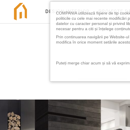
DESIGN INTERIOR
PROIECTE D
COMPANIA utilizează fişiere de tip cooki
politicile cu cele mai recente modificăr
datelor cu caracter personal și privind l
necesar pentru a citi și înțelege conținutu
Prin continuarea navigării pe Website-ul n
modifica în orice moment setările acestor
Puteți merge chiar acum și să vă exprimaț