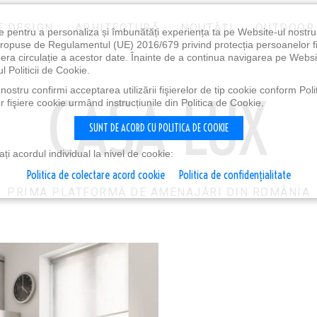
E DESIGN
ARHITECTURĂ
NOUTĂȚI
OUTDOOR
e pentru a personaliza și îmbunătăți experiența ta pe Website-ul nostr
i propuse de Regulamentul (UE) 2016/679 privind protecția persoanelor f
ibera circulație a acestor date. Înainte de a continua navigarea pe Websi
l Politicii de Cookie.
ostru confirmi acceptarea utilizării fişierelor de tip cookie conform Polit
 fişiere cookie urmând instrucțiunile din Politica de Cookie.
SUNT DE ACORD CU POLITICA DE COOKIE
i acordul individual la nivel de cookie:
Politica de colectare acord cookie
Politica de confidențialitate
PRIMA PLATFORMĂ DE AMENAJĂRI DIN ROMÂNIA