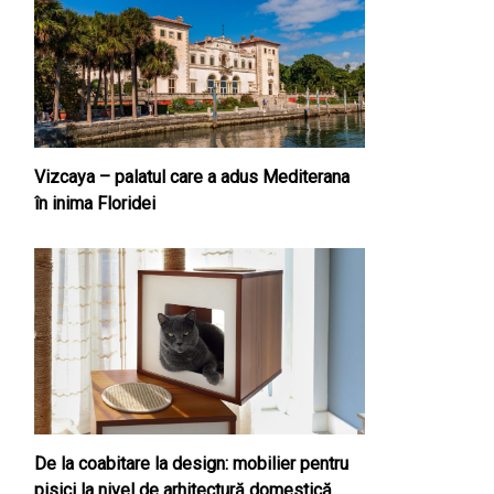
Vizcaya – palatul care a adus Mediterana
în inima Floridei
De la coabitare la design: mobilier pentru
pisici la nivel de arhitectură domestică