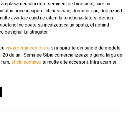
al amplasamentului este semineul pe bioetanol, care nu
tat in orice incapere, chiar si baie, dormitor sau, depinzand
multe avantaje cand ne uitam la functionalitate si design,
ioetanol nu poate sa incalzeasca un spatiu, el nefiind
u designul lui atragator.
tru
www.semineesibiu.ro
si inspira-te din sutele de modele
ii 20 de ani. Seminee Sibiu comercializeaza o gama larga de
e fum,
sticla semineu
si multe alte accesorii. Intra acum si