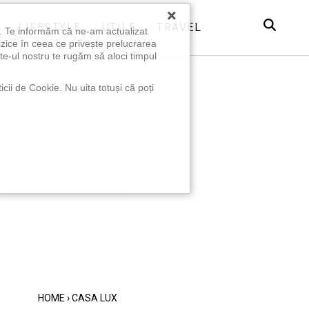
×
LIFESTYLE
UTILE
TRAVEL
u. Te informăm că ne-am actualizat
izice în ceea ce privește prelucrarea
te-ul nostru te rugăm să aloci timpul
icii de Cookie. Nu uita totuși că poți
HOME
›
CASA LUX