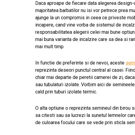
Daca aproape de fiecare data alegerea design-ul
majoritatea barbatilor nu isi vor petrece prea mu
ajunge la un compromis in ceea ce priveste mob
incapere, cand vine vorba de sistemul de incalzir
responsabilitatea alegerii celei mai bune optiu
mai buna varianta de incalzire care sa dea si ra
mai mult timp.
In functie de preferinte si de nevoi, aceste
sem
reprezinta deseori punctul central al casei. Fiin
chiar mai departe de peretii camerei de zi, daca
sau tubulaturi izolate. Vorbim aici de semineele
cald prin tuburi izolate termic.
O alta optiune o reprezinta semineul din birou sa
sa citesti sau sa lucrezi la sunetul lemnelor car
de culoarea focului care se vede prin sticla sem