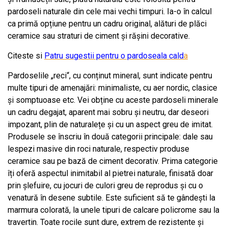
pardoseli naturale din cele mai vechi timpuri. Ia-o în calcul
ca primă opțiune pentru un cadru original, alături de plăci
ceramice sau straturi de ciment și rășini decorative.
Citeste si
Patru sugestii pentru o pardoseala cald
a
Pardoselile „reci“, cu conținut mineral, sunt indicate pentru
multe tipuri de amenajări: minimaliste, cu aer nordic, clasice
și somptuoase etc. Vei obține cu aceste pardoseli minerale
un cadru degajat, aparent mai sobru și neutru, dar deseori
impozant, plin de naturalețe și cu un aspect greu de imitat.
Produsele se înscriu în două categorii principale: dale sau
lespezi masive din roci naturale, respectiv produse
ceramice sau pe bază de ciment decorativ. Prima categorie
îți oferă aspectul inimitabil al pietrei naturale, finisată doar
prin șlefuire, cu jocuri de culori greu de reprodus și cu o
venatură în desene subtile. Este suficient să te gândești la
marmura colorată, la unele tipuri de calcare policrome sau la
travertin. Toate rocile sunt dure, extrem de rezistente și