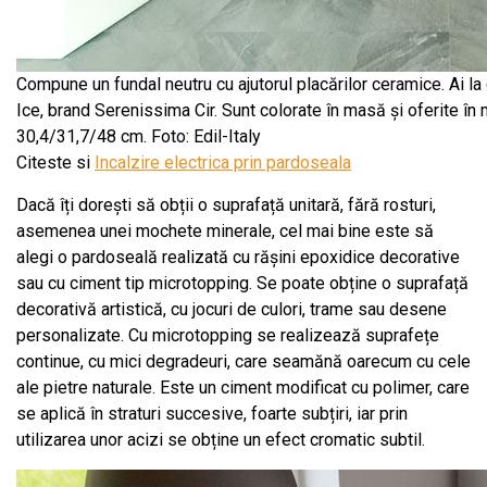
Compune un fundal neutru cu ajutorul placărilor ceramice. Ai la
Ice, brand Serenissima Cir. Sunt colorate în masă și oferite în 
30,4/31,7/48 cm. Foto: Edil-Italy
Citeste si
Incalzire electrica prin pardoseala
Dacă îți dorești să obții o suprafață unitară, fără rosturi,
asemenea unei mochete minerale, cel mai bine este să
alegi o pardoseală realizată cu rășini epoxidice decorative
sau cu ciment tip microtopping. Se poate obține o suprafață
decorativă artistică, cu jocuri de culori, trame sau desene
personalizate. Cu microtopping se realizează suprafețe
continue, cu mici degradeuri, care seamănă oarecum cu cele
ale pietre naturale. Este un ciment modificat cu polimer, care
se aplică în straturi succesive, foarte subțiri, iar prin
utilizarea unor acizi se obține un efect cromatic subtil.