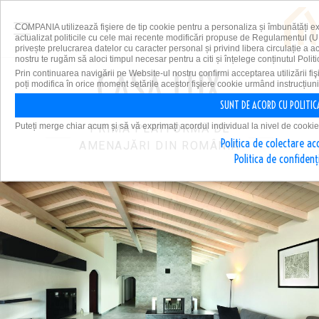
COMPANIA utilizează fişiere de tip cookie pentru a personaliza și îmbunătăți e
actualizat politicile cu cele mai recente modificări propuse de Regulamentul (U
privește prelucrarea datelor cu caracter personal și privind libera circulație a 
nostru te rugăm să aloci timpul necesar pentru a citi și înțelege conținutul Politi
Prin continuarea navigării pe Website-ul nostru confirmi acceptarea utilizării fiş
poți modifica în orice moment setările acestor fişiere cookie urmând instrucțiuni
SUNT DE ACORD CU POLITIC
Puteți merge chiar acum și să vă exprimați acordul individual la nivel de cookie
PRIMA PLATFORMĂ DE
Politica de colectare ac
AMENAJĂRI DIN ROMÂNIA
Politica de confidenț