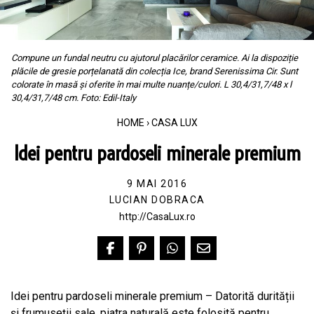
Compune un fundal neutru cu ajutorul placărilor ceramice. Ai la dispoziție
plăcile de gresie porțelanată din colecția Ice, brand Serenissima Cir. Sunt
colorate în masă și oferite în mai multe nuanțe/culori. L 30,4/31,7/48 x l
30,4/31,7/48 cm. Foto: Edil-Italy
HOME
›
CASA LUX
Idei pentru pardoseli minerale premium
9 MAI 2016
LUCIAN DOBRACA
http://CasaLux.ro
Idei pentru pardoseli minerale premium – Datorită durității
și frumuseții sale, piatra naturală este folosită pentru