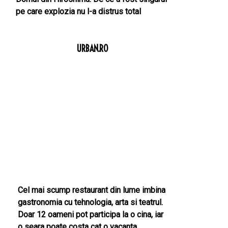
pe care explozia nu l-a distrus total
URBAN.RO
Cel mai scump restaurant din lume imbina
gastronomia cu tehnologia, arta si teatrul.
Doar 12 oameni pot participa la o cina, iar
o seara poate costa cat o vacanta