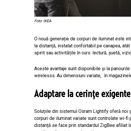
Foto: IKEA
O nouă generație de corpuri de iluminat este int
la distanță, instalat confortabil pe canapea, atât 
spirit sau activitățile în curs: lectură, șuetă, vizi
Aceste avantaje sunt disponibile și la panouril
wirelesss. Au dimensiuni variate, în magazinel
Adaptare la cerințe exigente
Soluțiile din sistemul Osram Lightify oferă noi 
corpuri de iluminat variate sunt controlate wi-fi 
distanță se face prin standardul ZigBee afiliat l