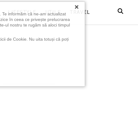
×
LIFESTYLE
UTILE
TRAVEL
u. Te informăm că ne-am actualizat
izice în ceea ce privește prelucrarea
te-ul nostru te rugăm să aloci timpul
icii de Cookie. Nu uita totuși că poți