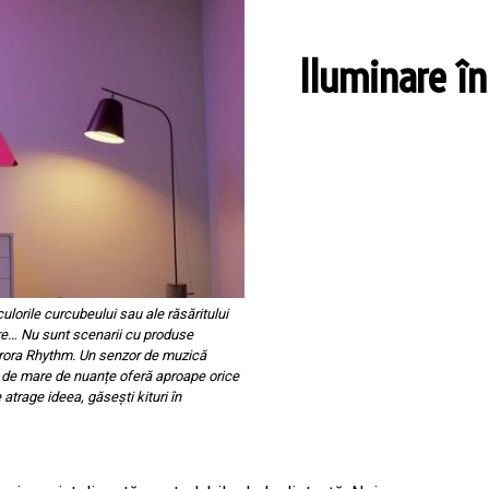
Iluminare î
ile curcubeului sau ale răsăritului
are… Nu sunt scenarii cu produse
Aurora Rhythm. Un senzor de muzică
il de mare de nuanțe oferă aproape orice
atrage ideea, găsești kituri în