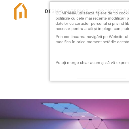
DESIGN INTERIOR
PROIECTE D
COMPANIA utilizează fişiere de tip cooki
politicile cu cele mai recente modificăr
datelor cu caracter personal și privind l
necesar pentru a citi și înțelege conținutu
Prin continuarea navigării pe Website-ul n
modifica în orice moment setările acestor
Puteți merge chiar acum și să vă exprimaț