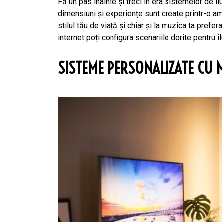
Fă un pas înainte și treci în era sistemelor de il
dimensiuni și experiențe sunt create printr-o am
stilul tău de viață și chiar și la muzica ta pref
internet poți configura scenariile dorite pentru i
SISTEME PERSONALIZATE CU 