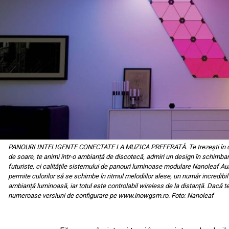
PANOURI INTELIGENTE CONECTATE LA MUZICA PREFERATĂ. Te trezești în culor
de soare, te animi într-o ambianță de discotecă, admiri un design în schimb
futuriste, ci calitățile sistemului de panouri luminoase modulare Nanoleaf 
permite culorilor să se schimbe în ritmul melodiilor alese, un număr incredib
ambianță luminoasă, iar totul este controlabil wireless de la distanță. Dacă te 
numeroase versiuni de configurare pe www.inowgsm.ro. Foto: Nanoleaf