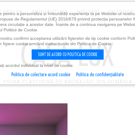
E DESIGN
ARHITECTURĂ
NOUTĂȚI
OUTDOOR
e pentru a personaliza și îmbunătăți experiența ta pe Website-ul nostr
i propuse de Regulamentul (UE) 2016/679 privind protecția persoanelor f
ibera circulație a acestor date. Înainte de a continua navigarea pe Websi
l Politicii de Cookie.
ostru confirmi acceptarea utilizării fişierelor de tip cookie conform Polit
 fişiere cookie urmând instrucțiunile din Politica de Cookie.
SUNT DE ACORD CU POLITICA DE COOKIE
i acordul individual la nivel de cookie:
Politica de colectare acord cookie
Politica de confidențialitate
PRIMA PLATFORMĂ DE AMENAJĂRI DIN ROMÂNIA