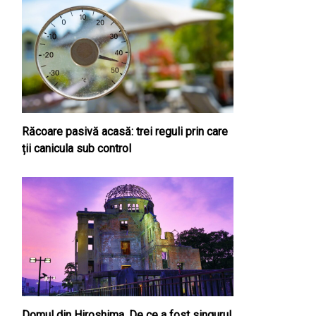
Răcoare pasivă acasă: trei reguli prin care
ții canicula sub control
Domul din Hiroshima. De ce a fost singurul