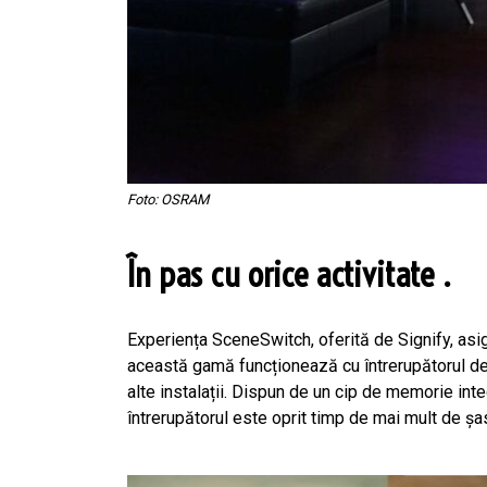
Foto: OSRAM
În pas cu orice activitate .
Experiența SceneSwitch, oferită de Signify, asigu
această gamă funcționează cu întrerupătorul deja
alte instalații. Dispun de un cip de memorie int
întrerupătorul este oprit timp de mai mult de ș