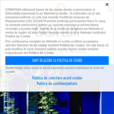
×
COMPANIA utilizează fişiere de tip cookie pentru a personaliza și
îmbunătăți experiența ta pe Website-ul nostru. Te informăm că ne-am
actualizat politicile cu cele mai recente modificări propuse de
Regulamentul (UE) 2016/679 privind protecția persoanelor fizice în ceea
ce privește prelucrarea datelor cu caracter personal și privind libera
circulație a acestor date. Înainte de a continua navigarea pe Website-ul
nostru te rugăm să aloci timpul necesar pentru a citi și înțelege conținutul
Politicii de Cookie.
Prin continuarea navigării pe Website-ul nostru confirmi acceptarea
utilizării fişierelor de tip cookie conform Politicii de Cookie. Nu uita totuși că
PRIMA PLATFORMĂ DE
poți modifica în orice moment setările acestor fişiere cookie urmând
AMENAJĂRI DIN ROMÂNIA
instrucțiunile din Politica de Cookie.
SUNT DE ACORD CU POLITICA DE COOKIE
Puteți merge chiar acum și să vă exprimați acordul individual la nivel de
cookie:
Politica de colectare acord cookie
Politica de confidențialitate