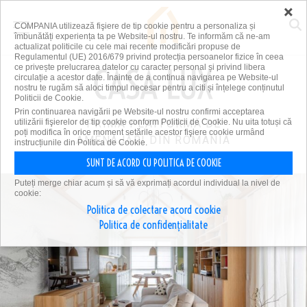
×
COMPANIA utilizează fişiere de tip cookie pentru a personaliza și
îmbunătăți experiența ta pe Website-ul nostru. Te informăm că ne-am
actualizat politicile cu cele mai recente modificări propuse de
Regulamentul (UE) 2016/679 privind protecția persoanelor fizice în ceea
ce privește prelucrarea datelor cu caracter personal și privind libera
circulație a acestor date. Înainte de a continua navigarea pe Website-ul
nostru te rugăm să aloci timpul necesar pentru a citi și înțelege conținutul
Politicii de Cookie.
Prin continuarea navigării pe Website-ul nostru confirmi acceptarea
utilizării fişierelor de tip cookie conform Politicii de Cookie. Nu uita totuși că
PRIMA PLATFORMĂ DE
poți modifica în orice moment setările acestor fişiere cookie urmând
AMENAJĂRI DIN ROMÂNIA
instrucțiunile din Politica de Cookie.
SUNT DE ACORD CU POLITICA DE COOKIE
Puteți merge chiar acum și să vă exprimați acordul individual la nivel de
cookie:
Politica de colectare acord cookie
Politica de confidențialitate