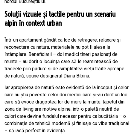
nordul Bucureștiului.
Soluții vizuale și tactile pentru un scenariu
alpin în context urban
Într-un apartament gândit ca loc de retragere, relaxare și
reconectare cu natura, materialele nu pot fi alese la
întâmplare. Beneficiarii – doi medici tineri pasionați de
munte – au dorit o locuință care să le reamintească de
traseele prin pădure și de simplitatea vieții trăite aproape
de natură, spune designerul Diana Bibina.
Iar apropierea de natură este evidentă de la început și celor
care nu știu poveste celor doi medici care și-au dorit un loc
care să evoce dragostea lor de mers la munte: tapetul din
zona de living are motive alpine, într-o paletă neutră de
culori care devine fundalul necesar pentru ca bucătăria – o
combinație de tehnică modernă și finisaje cu vibe tradițional
– să iasă perfect în evidență.