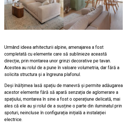
Urmând ideea arhitecturii alpine, amenajarea a fost
completată cu elemente care să sublinieze această
direcție, prin montarea unor grinzi decorative pe tavan.
Acestea au rolul de a pune în valoare volumetria, dar fără a
solicita structura și a îngreuna plafonul.
Deși înălțimea lasă spațiu de manevră și permite adăugarea
acestor elemente fără să apară senzația de aglomerare a
spațiului, montarea în sine a fost o operațiune delicată, mai
ales că ele au și rolul de a susține o parte din iluminatul prin
spoturi, neincluse în configurația inițială a instalației
electrice.