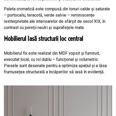
Paleta cromatică este compusă din tonuri calde și saturate
– portocaliu, teracotă, verde salvie – reminiscențe
reinterpretate ale interioarelor de sfârșit de secol XIX, în
contrast cu pereții neutri și suprafețele mate.
Mobilierul lasă structurii loc central
Mobilierul fix este realizat din MDF vopsit și furniruit,
executat local, cu rol dublu – funcțional și volumetric.
Piesele sunt desenate pentru a optimiza spațiul și a lăsa
frumusețea structurală a încăperilor să iasă în evidență.