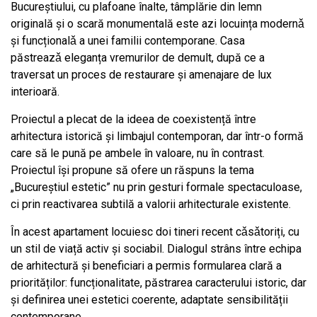
Bucureștiului, cu plafoane înalte, tâmplărie din lemn
originală și o scară monumentală este azi locuința modernǎ
şi funcționalǎ a unei familii contemporane. Casa
păstreazǎ eleganța vremurilor de demult, după ce a
traversat un proces de restaurare și amenajare de lux
interioară.
Proiectul a plecat de la ideea de coexistență între
arhitectura istorică și limbajul contemporan, dar într-o formă
care să le pună pe ambele în valoare, nu în contrast.
Proiectul își propune să ofere un răspuns la tema
„Bucureștiul estetic” nu prin gesturi formale spectaculoase,
ci prin reactivarea subtilă a valorii arhitecturale existente.
În acest apartament locuiesc doi tineri recent cǎsǎtoriți, cu
un stil de viață activ și sociabil. Dialogul strâns între echipa
de arhitectură și beneficiari a permis formularea clară a
priorităților: funcționalitate, păstrarea caracterului istoric, dar
și definirea unei estetici coerente, adaptate sensibilității
contemporane.