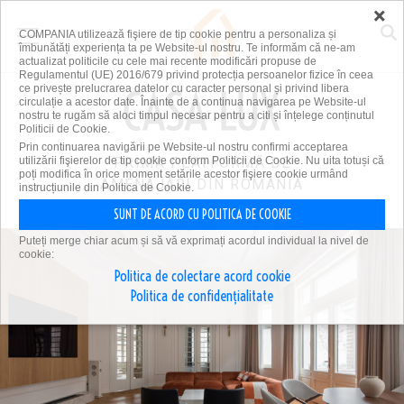
×
COMPANIA utilizează fişiere de tip cookie pentru a personaliza și
îmbunătăți experiența ta pe Website-ul nostru. Te informăm că ne-am
actualizat politicile cu cele mai recente modificări propuse de
Regulamentul (UE) 2016/679 privind protecția persoanelor fizice în ceea
ce privește prelucrarea datelor cu caracter personal și privind libera
circulație a acestor date. Înainte de a continua navigarea pe Website-ul
nostru te rugăm să aloci timpul necesar pentru a citi și înțelege conținutul
Politicii de Cookie.
Prin continuarea navigării pe Website-ul nostru confirmi acceptarea
utilizării fişierelor de tip cookie conform Politicii de Cookie. Nu uita totuși că
PRIMA PLATFORMĂ DE
poți modifica în orice moment setările acestor fişiere cookie urmând
AMENAJĂRI DIN ROMÂNIA
instrucțiunile din Politica de Cookie.
SUNT DE ACORD CU POLITICA DE COOKIE
Puteți merge chiar acum și să vă exprimați acordul individual la nivel de
cookie:
Politica de colectare acord cookie
Politica de confidențialitate