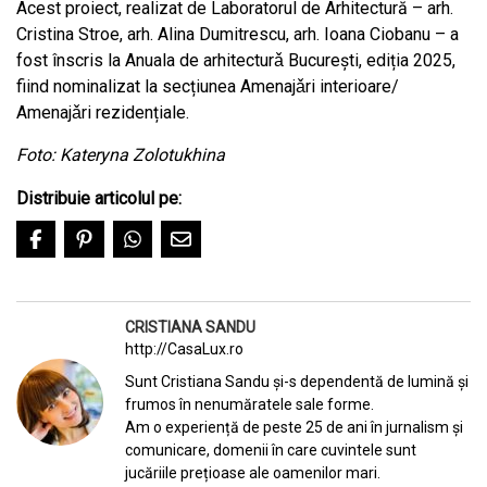
Acest proiect, realizat de Laboratorul de Arhitectură – arh.
Cristina Stroe, arh. Alina Dumitrescu, arh. Ioana Ciobanu – a
fost înscris la Anuala de arhitecturǎ Bucureşti, ediția 2025,
fiind nominalizat la secțiunea Amenajǎri interioare/
Amenajǎri rezidențiale.
Foto: Kateryna Zolotukhina
Distribuie articolul pe:
CRISTIANA SANDU
http://CasaLux.ro
Sunt Cristiana Sandu și-s dependentă de lumină și
frumos în nenumăratele sale forme.
Am o experiență de peste 25 de ani în jurnalism și
comunicare, domenii în care cuvintele sunt
jucăriile prețioase ale oamenilor mari.