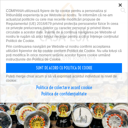
×
COMPANIA utilizează fişiere de tip cookie pentru a personaliza și
îmbunătăți experiența ta pe Website-ul nostru. Te informăm că ne-am
actualizat politicile cu cele mai recente modificări propuse de
Regulamentul (UE) 2016/679 privind protecția persoanelor fizice în ceea
ce privește prelucrarea datelor cu caracter personal și privind libera
circulație a acestor date. Înainte de a continua navigarea pe Website-ul
nostru te rugăm să aloci timpul necesar pentru a citi și înțelege conținutul
Politicii de Cookie.
Prin continuarea navigării pe Website-ul nostru confirmi acceptarea
utilizării fişierelor de tip cookie conform Politicii de Cookie. Nu uita totuși că
PRIMA PLATFORMĂ DE
poți modifica în orice moment setările acestor fişiere cookie urmând
AMENAJĂRI DIN ROMÂNIA
instrucțiunile din Politica de Cookie.
SUNT DE ACORD CU POLITICA DE COOKIE
Puteți merge chiar acum și să vă exprimați acordul individual la nivel de
cookie:
Politica de colectare acord cookie
Politica de confidențialitate