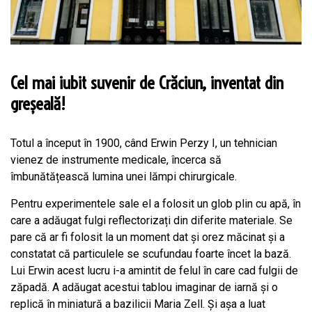
Cel mai iubit suvenir de Crăciun, inventat din
greșeală!
Totul a început în 1900, când Erwin Perzy I, un tehnician
vienez de instrumente medicale, încerca să
îmbunătățească lumina unei lămpi chirurgicale.
Pentru experimentele sale el a folosit un glob plin cu apă, în
care a adăugat fulgi reflectorizați din diferite materiale. Se
pare că ar fi folosit la un moment dat și orez măcinat și a
constatat că particulele se scufundau foarte încet la bază.
Lui Erwin acest lucru i-a amintit de felul în care cad fulgii de
zăpadă. A adăugat acestui tablou imaginar de iarnă și o
replică în miniatură a bazilicii Maria Zell. Și așa a luat