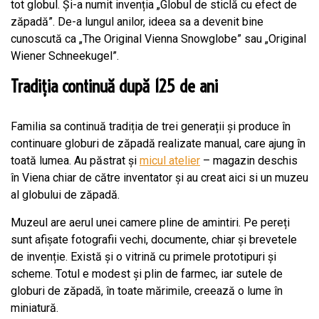
tot globul. Și-a numit invenția „Globul de sticlă cu efect de
zăpadă”. De-a lungul anilor, ideea sa a devenit bine
cunoscută ca „The Original Vienna Snowglobe” sau „Original
Wiener Schneekugel”.
Tradiția continuă după 125 de ani
Familia sa continuă tradiția de trei generații și produce în
continuare globuri de zăpadă realizate manual, care ajung în
toată lumea. Au păstrat și
micul atelier
– magazin deschis
în Viena chiar de către inventator și au creat aici si un muzeu
al globului de zăpadă.
Muzeul are aerul unei camere pline de amintiri. Pe pereți
sunt afișate fotografii vechi, documente, chiar și brevetele
de invenție. Există și o vitrină cu primele prototipuri și
scheme. Totul e modest și plin de farmec, iar sutele de
globuri de zăpadă, în toate mărimile, creează o lume în
miniatură.