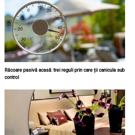
Răcoare pasivă acasă: trei reguli prin care ții canicula sub
control