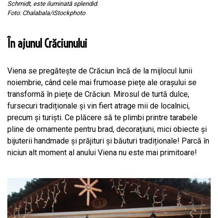
Schmidt, este iluminată splendid.
Foto: Chalabala/iStockphoto
În ajunul Crăciunului
Viena se pregătește de Crăciun încă de la mijlocul lunii
noiembrie, când cele mai frumoase piețe ale orașului se
transformă în piețe de Crăciun. Mirosul de turtă dulce,
fursecuri tradiționale și vin fiert atrage mii de localnici,
precum și turiști. Ce plăcere să te plimbi printre tarabele
pline de ornamente pentru brad, decorațiuni, mici obiecte și
bijuterii handmade și prăjituri și băuturi tradiționale! Parcă în
niciun alt moment al anului Viena nu este mai primitoare!