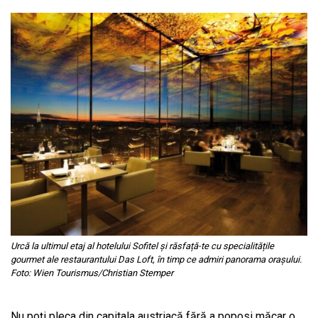
Urcă la ultimul etaj al hotelului Sofitel și răsfață-te cu specialitățile
gourmet ale restaurantului Das Loft, în timp ce admiri panorama orașului.
Foto: Wien Tourismus/Christian Stemper
Nu poți pleca din capitala austriacă fără a poposi măcar o