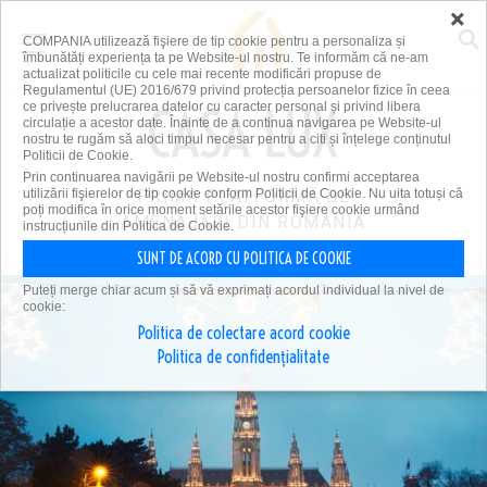
×
COMPANIA utilizează fişiere de tip cookie pentru a personaliza și
îmbunătăți experiența ta pe Website-ul nostru. Te informăm că ne-am
actualizat politicile cu cele mai recente modificări propuse de
Regulamentul (UE) 2016/679 privind protecția persoanelor fizice în ceea
ce privește prelucrarea datelor cu caracter personal și privind libera
circulație a acestor date. Înainte de a continua navigarea pe Website-ul
nostru te rugăm să aloci timpul necesar pentru a citi și înțelege conținutul
Politicii de Cookie.
Prin continuarea navigării pe Website-ul nostru confirmi acceptarea
utilizării fişierelor de tip cookie conform Politicii de Cookie. Nu uita totuși că
PRIMA PLATFORMĂ DE
poți modifica în orice moment setările acestor fişiere cookie urmând
AMENAJĂRI DIN ROMÂNIA
instrucțiunile din Politica de Cookie.
SUNT DE ACORD CU POLITICA DE COOKIE
Puteți merge chiar acum și să vă exprimați acordul individual la nivel de
cookie:
Politica de colectare acord cookie
Politica de confidențialitate