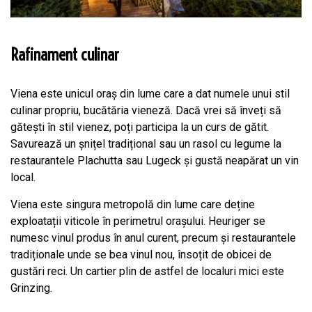
Rafinament culinar
Viena este unicul oraș din lume care a dat numele unui stil
culinar propriu, bucătăria vieneză. Dacă vrei să înveți să
gătești în stil vienez, poți participa la un curs de gătit.
Savurează un șnițel tradițional sau un rasol cu legume la
restaurantele Plachutta sau Lugeck și gustă neapărat un vin
local.
Viena este singura metropolă din lume care deține
exploatații viticole în perimetrul orașului. Heuriger se
numesc vinul produs în anul curent, precum și restaurantele
tradiționale unde se bea vinul nou, însoțit de obicei de
gustări reci. Un cartier plin de astfel de localuri mici este
Grinzing.