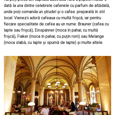
dată la una dintre celebrele cafenele cu parfum de altădată,
unde poți comanda un ștrudel și o cafea
preparată în stil
local. Vienezii adoră cafeaua cu multă frișcă, iar pentru
fiecare specialitate de cafea au un nume: Brauner (cafea cu
lapte sau frișcă), Einspänner (moca în pahar, cu multă
frișcă), Fiaker (moca în pahar, cu puțin rom) sau Melange
(moca slabă, cu lapte și spumă de lapte) și multe altele.