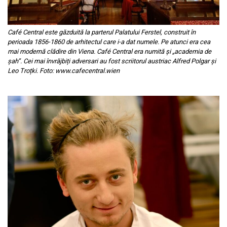
Café Central este găzduită la parterul Palatului Ferstel, construit în
perioada 1856-1860 de arhitectul care i-a dat numele. Pe atunci era cea
mai modernă clădire din Viena. Café Central era numită și „academia de
șah”. Cei mai învrăjbiți adversari au fost scriitorul austriac Alfred Polgar și
Leo Troțki. Foto: www.cafecentral.wien