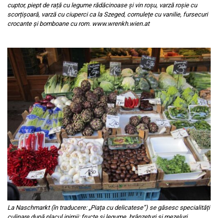
cuptor, piept de rață cu legume rădăcinoase și vin roșu, varză roșie cu
scorțișoară, varză cu ciuperci ca la Szeged, cornulețe cu vanilie, fursecuri
crocante și bomboane cu rom. www.wrenkh.wien.at
La Naschmarkt (în traducere: „Piața cu delicatese”) se găsesc specialități
culinare după placul inimii: fructe si legume, brânzeturi și mezeluri,